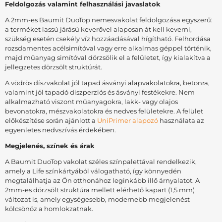
Feldolgozás valamint felhasználási javaslatok
A 2mm-es Baumit DuoTop nemesvakolat feldolgozása egyszerű:
a terméket lassú járású keverővel alaposan át kell keverni,
szükség esetén csekély víz hozzáadásával hígítható. Felhordása
rozsdamentes acélsimítóval vagy erre alkalmas géppel történik,
majd műanyag simítóval dörzsölik el a felületet, így kialakítva a
jellegzetes dörzsölt struktúrát.
A vödrös díszvakolat jól tapad ásványi alapvakolatokra, betonra,
valamint jól tapadó diszperziós és ásványi festékekre. Nem
alkalmazható viszont műanyagokra, lakk- vagy olajos
bevonatokra, mészvakolatokra és nedves felületekre. A felület
előkészítése során ajánlott a
UniPrimer alapozó
használata az
egyenletes nedvszívás érdekében.
Megjelenés, színek és árak
A Baumit DuoTop vakolat széles színpalettával rendelkezik,
amely a Life színkártyából válogatható, így könnyedén
megtalálhatja az Ön otthonához leginkább illő árnyalatot. A
2mm-es dörzsölt struktúra mellett elérhető kapart (1,5 mm)
változat is, amely egységesebb, modernebb megjelenést
kölcsönöz a homlokzatnak.