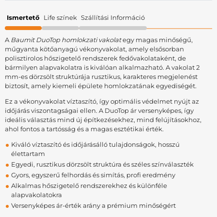
Ismertető
Life színek
Szállítási Információ
A
Baumit DuoTop homlokzati vakolat
egy magas minőségű,
műgyanta kötőanyagú vékonyvakolat, amely elsősorban
polisztirolos hőszigetelő rendszerek fedővakolataként, de
bármilyen alapvakolatra is kiválóan alkalmazható. A vakolat 2
mm-es dörzsölt struktúrája rusztikus, karakteres megjelenést
biztosít, amely kiemeli épülete homlokzatának egyediségét.
Ez a vékonyvakolat víztaszító, így optimális védelmet nyújt az
időjárás viszontagságai ellen. A DuoTop ár versenyképes, így
ideális választás mind új építkezésekhez, mind felújításokhoz,
ahol fontos a tartósság és a magas esztétikai érték.
Kiváló víztaszító és időjárásálló tulajdonságok, hosszú
élettartam
Egyedi, rusztikus dörzsölt struktúra és széles színválaszték
Gyors, egyszerű felhordás és simítás, profi eredmény
Alkalmas hőszigetelő rendszerekhez és különféle
alapvakolatokra
Versenyképes ár-érték arány a prémium minőségért