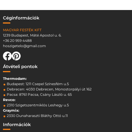
Céginformációk
MAGYAR FESTÉK KFT
1239 Budapest, Máté Apostol u. 6.
+36 20 959 4488
hoszigetelo@gmail.com
Átvételi pontok
Thermodam:
Budapest: 1211 Csepel Színesfém u.5
Debrecen: 4030 Debrecen, Monostorpályi út 162
Pacsa: 8761 Pacsa, Csány László u. 65
Revco:
2310 Szigetszentmiklós Leshegy u.5
Graymix:
2330 Dunaharaszti Bláthy Ottó u.11
Információk