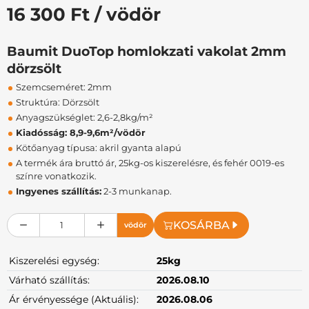
16 300 Ft / vödör
Baumit DuoTop homlokzati vakolat 2mm
dörzsölt
Szemcseméret: 2mm
Struktúra: Dörzsölt
Anyagszükséglet: 2,6-2,8kg/m²
Kiadósság: 8,9-9,6m²/vödör
Kötőanyag típusa: akril gyanta alapú
A termék ára bruttó ár, 25kg-os kiszerelésre, és fehér 0019-es
színre vonatkozik.
Ingyenes szállítás:
2-3 munkanap.
KOSÁRBA
vödör
Kiszerelési egység:
25kg
Várható szállítás:
2026.08.10
Ár érvényessége (Aktuális):
2026.08.06