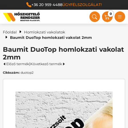
+36 20 959 4488
ÜGYFÉLSZOLGÁLAT!
0
Magyar Festék Kft.
Főoldal
Homlokzati vakolatok
Baumit DuoTop homlokzati vakolat 2mm
Baumit DuoTop homlokzati vakolat
2mm
|
Előző termék
Következő termék
Cikkszám:
duotop2