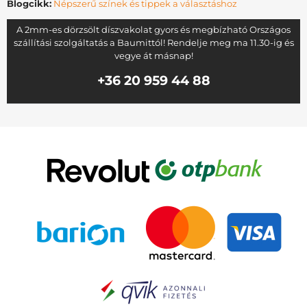
Blogcikk:
Népszerű színek és tippek a választáshoz
A 2mm-es dörzsölt díszvakolat gyors és megbízható Országos
szállítási szolgáltatás a Baumittól! Rendelje meg ma 11.30-ig és
vegye át másnap!
+36 20 959 44 88