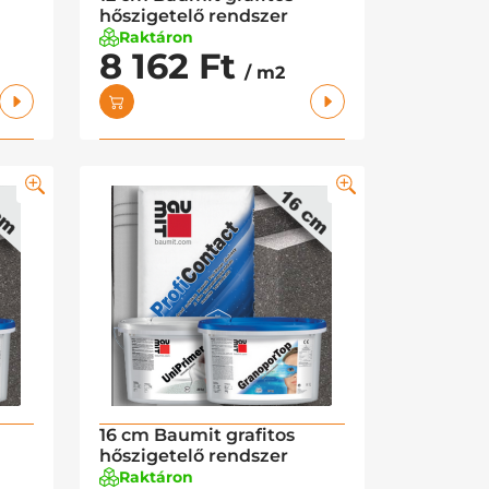
hőszigetelő rendszer
Raktáron
8 162 Ft
/ m2
16 cm Baumit grafitos
hőszigetelő rendszer
Raktáron