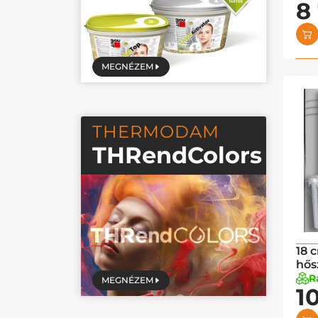
8
MEGNÉZEM
THERMODAM
THRendColors
18 
hős
R
MEGNÉZEM
1