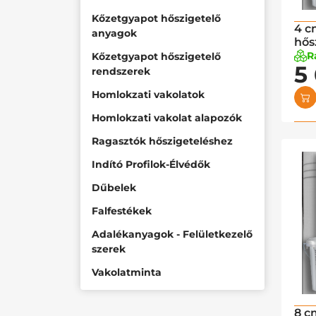
Kőzetgyapot hőszigetelő
4 c
anyagok
hős
R
Kőzetgyapot hőszigetelő
5
rendszerek
Homlokzati vakolatok
Homlokzati vakolat alapozók
Ragasztók hőszigeteléshez
Indító Profilok-Élvédők
Dűbelek
Falfestékek
Adalékanyagok - Felületkezelő
szerek
Vakolatminta
8 c