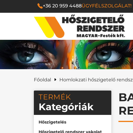
+36 20 959 4488
ÜGYFÉLSZOLGÁLAT!
Magyar Festék Kf
Főoldal
Homlokzati hőszigetelő rends
BA
TERMÉK
Kategóriák
R
Hőszigetelés
Hőszigetelő rendszer vakolat