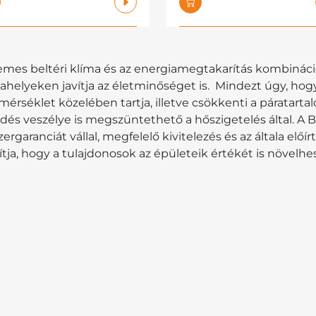
lemes beltéri klíma és az energiamegtakarítás kombinác
elyeken javítja az életminőséget is. Mindezt úgy, hogy 
érséklet közelében tartja, illetve csökkenti a páratartal
és veszélye is megszüntethető a hőszigetelés által. A B
ergaranciát vállal, megfelelő kivitelezés és az általa elő
ítja, hogy a tulajdonosok az épületeik értékét is növelhe