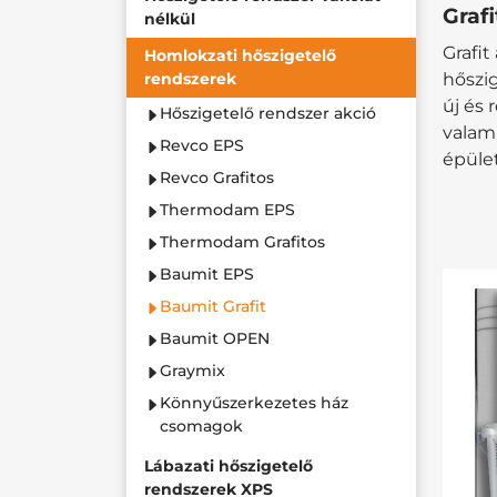
Graf
nélkül
Grafi
Homlokzati hőszigetelő
rendszerek
hőszi
új és 
Hőszigetelő rendszer akció
valam
Revco EPS
épüle
Revco Grafitos
Thermodam EPS
Thermodam Grafitos
Baumit EPS
Baumit Grafit
Baumit OPEN
Graymix
Könnyűszerkezetes ház
csomagok
Lábazati hőszigetelő
rendszerek XPS