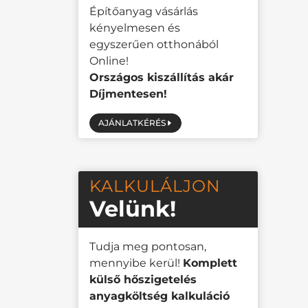
Építőanyag vásárlás
kényelmesen és
egyszerűen otthonából
Online!
Országos kiszállítás akár
Díjmentesen!
AJÁNLATKÉRÉS
KALKULÁLJON
Velünk!
Tudja meg pontosan,
mennyibe kerül!
Komplett
külső hőszigetelés
anyagköltség kalkuláció