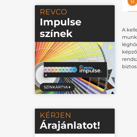
REVCO
Impulse
A kel
színek
munkah
léghőm
képződ
rendsz
biztos
SZÍNKÁRTYA
KÉRJEN
Árajánlatot!