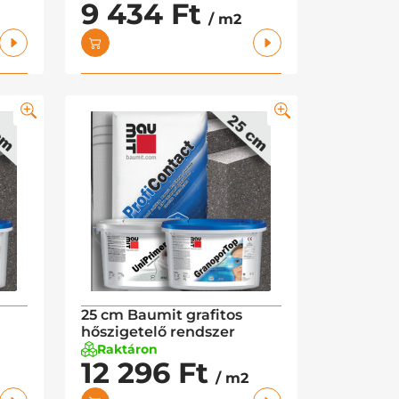
9 434 Ft
/ m2
25 cm Baumit grafitos
hőszigetelő rendszer
Raktáron
12 296 Ft
/ m2