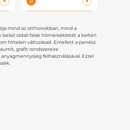
iója mind az otthonokban, mind a
belső oldali falak hőmérsékletét a beltéri
om hirtelen változásait. Emellett a penész
aumit, grafit rendszereire
írt anyagmennyiség felhasználásával. Ezzel
ssék.