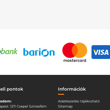
eli pontok
Információk
odam:
Adatkezelési tájékoztató
pest: 1211 Csepel Színesfém
Sitemap