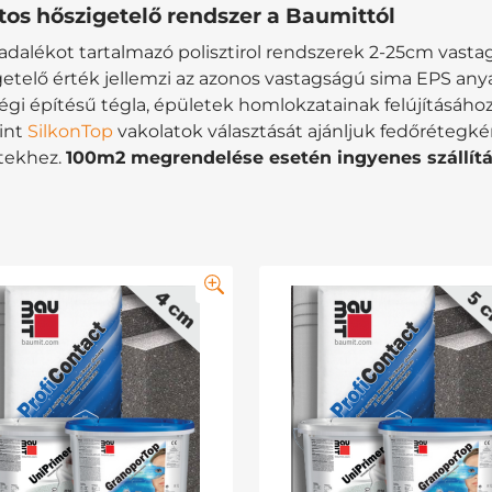
itos hőszigetelő rendszer a Baumittól
t adalékot tartalmazó polisztirol rendszerek 2-25cm vas
getelő érték jellemzi az azonos vastagságú sima EPS an
régi építésű tégla, épületek homlokzatainak felújításáho
int
SilkonTop
vakolatok választását ajánljuk fedőrétegk
tekhez.
100m2 megrendelése esetén ingyenes szállítás