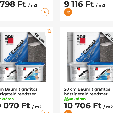
 798 Ft
9 116 Ft
/ m2
/ m2
cm Baumit grafitos
20 cm Baumit grafitos
zigetelő rendszer
hőszigetelő rendszer
aktáron
Raktáron
0 070 Ft
10 706 Ft
/ m2
/ m2