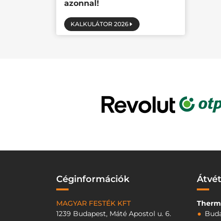
azonnal!
KALKULÁTOR 2026
Céginformációk
Átvét
MAGYAR FESTÉK KFT
Therm
1239 Budapest, Máté Apostol u. 6.
Buda