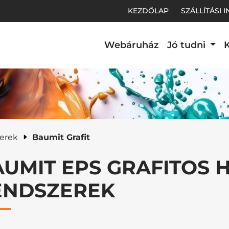
KEZDŐLAP
SZÁLLÍTÁSI 
Webáruház
Jó tudni
K
t.
zerek
Baumit Grafit
UMIT EPS GRAFITOS 
ENDSZEREK