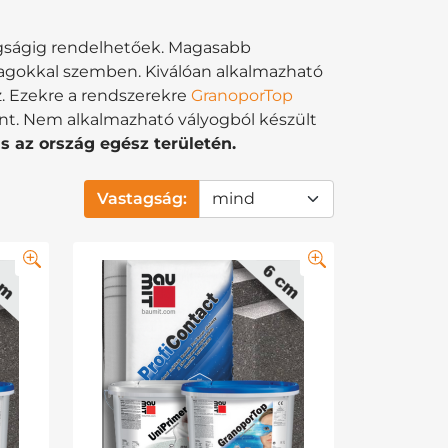
tagságig rendelhetőek. Magasabb
yagokkal szemben. Kiválóan alkalmazható
z. Ezekre a rendszerekre
GranoporTop
ént. Nem alkalmazható vályogból készült
 az ország egész területén.
Vastagság: