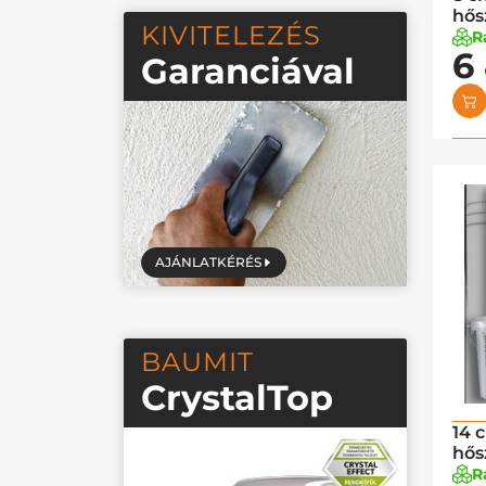
hős
KIVITELEZÉS
R
6
Garanciával
AJÁNLATKÉRÉS
BAUMIT
CrystalTop
14 
hős
R