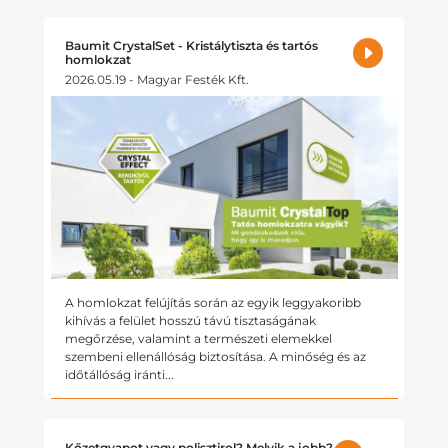
Baumit CrystalSet - Kristálytiszta és tartós
homlokzat
2026.05.19 - Magyar Festék Kft.
A homlokzat felújítás során az egyik leggyakoribb
kihívás a felület hosszú távú tisztaságának
megőrzése, valamint a természeti elemekkel
szembeni ellenállóság biztosítása. A minőség és az
időtállóság iránti...
Kőzetgyapot vagy polisztirol? Melyik a jobb?