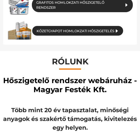
GRAFITOS HOMLOKZATI HŐSZIGETELŐ
RENDSZER
KŐZETGYAPOT HOMLOKZATI HŐSZIGETELÉS
RÓLUNK
Hőszigetelő rendszer webáruház -
Magyar Festék Kft.
Több mint 20 év tapasztalat, minőségi
anyagok és szakértő támogatás, kivitelezés
egy helyen.