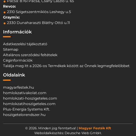
Pacsa: 8761 Pacsa, Csány László u. 65
Revco:
2310 Szigetszentmiklós Leshegy u.5
Graymix:
2330 Dunaharaszti Bláthy Ottó u.11
Információk
Adatkezelési tájékoztató
Sitemap
Altalános szerződési feltételek
Céginformációk
Találja meg itt a 2026-os Termékek között az Önnek legmegfelelőbbet
Oldalaink
magyarfestek.hu
homlokzativakolat.com
homlokzati-hoszigeteles.com
homlokzatihoszigeteles.com
Plus-Energia Systems Kft.
hoszigetelorendszer.hu
© 2026. Minden jog fenntartva! |
Magyar Festék Kft
Weboldalkészítés:
Deutsche Web GmbH.