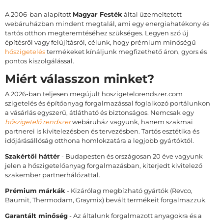
A 2006-ban alapított
Magyar Festék
által üzemeltetett
webáruházban mindent megtalál, ami egy energiahatékony és
tartós otthon megteremtéséhez szükséges. Legyen szó új
építésről vagy felújításról, célunk, hogy prémium minőségű
hőszigetelés
termékeket kínáljunk megfizethető áron, gyors és
pontos kiszolgálással.
Miért válasszon minket?
A 2026-ban teljesen megújult hoszigetelorendszer.com
szigetelés és építőanyag forgalmazással foglalkozó portálunkon
a vásárlás egyszerű, átlátható és biztonságos. Nemcsak egy
hőszigetelő rendszer
webáruház vagyunk, hanem szakmai
partnerei is kivitelezésben és tervezésben. Tartós esztétika és
időjárásállóság otthona homlokzatára a legjobb gyártóktól.
Szakértői háttér
- Budapesten és országosan 20 éve vagyunk
jelen a hőszigetelőanyag forgalmazásban, kiterjedt kivitelező
szakember partnerhálózattal.
Prémium márkák
- Kizárólag megbízható gyártók (Revco,
Baumit, Thermodam, Graymix) bevált termékeit forgalmazzuk.
Garantált minőség
- Az általunk forgalmazott anyagokra és a