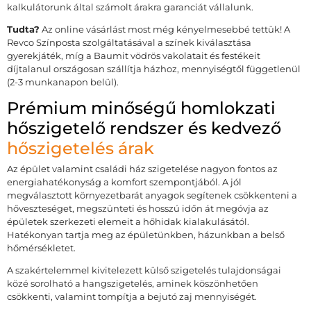
kalkulátorunk által számolt árakra garanciát vállalunk.
Tudta?
Az online vásárlást most még kényelmesebbé tettük! A
Revco Színposta szolgáltatásával a színek kiválasztása
gyerekjáték, míg a Baumit vödrös vakolatait és festékeit
díjtalanul országosan szállítja házhoz, mennyiségtől függetlenül
(2-3 munkanapon belül).
Prémium minőségű homlokzati
hőszigetelő rendszer és kedvező
hőszigetelés árak
Az épület valamint családi ház szigetelése nagyon fontos az
energiahatékonyság a komfort szempontjából. A jól
megválasztott környezetbarát anyagok segítenek csökkenteni a
hőveszteséget, megszünteti és hosszú időn át megóvja az
épületek szerkezeti elemeit a hőhidak kialakulásától.
Hatékonyan tartja meg az épületünkben, házunkban a belső
hőmérsékletet.
A szakértelemmel kivitelezett külső szigetelés tulajdonságai
közé sorolható a hangszigetelés, aminek köszönhetően
csökkenti, valamint tompítja a bejutó zaj mennyiségét.