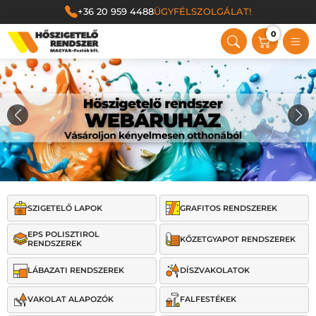
+36 20 959 4488
ÜGYFÉLSZOLGÁLAT!
0
Magyar Festék Kft.
SZIGETELŐ LAPOK
GRAFITOS RENDSZEREK
EPS POLISZTIROL
KŐZETGYAPOT RENDSZEREK
RENDSZEREK
LÁBAZATI RENDSZEREK
DÍSZVAKOLATOK
VAKOLAT ALAPOZÓK
FALFESTÉKEK