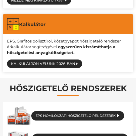
NÉZZE MEG KÍNÁLATUNKAT
Kalkulátor
EPS, Grafitos polisztirol, kőzetgyapot hőszigetelő rendszer
árkalkulátor segítségével
egyszerűen kiszámíthatja a
hőszigetelési anyagköltségeket.
KALKULÁLJON VELÜNK 2026-BAN
HŐSZIGETELŐ RENDSZEREK
EPS HOMLOKZATI HŐSZIGETELŐ RENDSZEREK