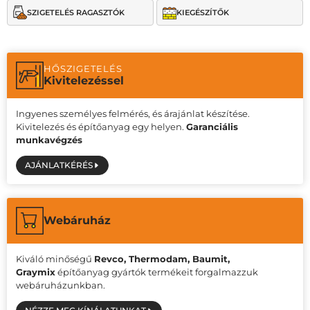
SZIGETELÉS RAGASZTÓK
KIEGÉSZÍTŐK
HŐSZIGETELÉS
Kivitelezéssel
Ingyenes személyes felmérés, és árajánlat készítése.
Kivitelezés és építőanyag egy helyen.
Garanciális
munkavégzés
AJÁNLATKÉRÉS
Webáruház
Kiváló minőségű
Revco, Thermodam, Baumit,
Graymix
építőanyag gyártók termékeit forgalmazzuk
webáruházunkban.