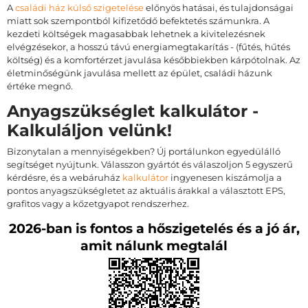
A
családi ház külső szigetelése
előnyös hatásai, és tulajdonságai
miatt sok szempontból kifizetődő befektetés számunkra. A
kezdeti költségek magasabbak lehetnek a kivitelezésnek
elvégzésekor, a hosszú távú energiamegtakarítás - (fűtés, hűtés
költség) és a komfortérzet javulása későbbiekben kárpótolnak. Az
életminőségünk javulása mellett az épület, családi házunk
értéke megnő.
Anyagszükséglet kalkulátor -
Kalkuláljon velünk!
Bizonytalan a mennyiségekben? Új portálunkon egyedülálló
segítséget nyújtunk. Válasszon gyártót és válaszoljon 5 egyszerű
kérdésre, és a webáruház
kalkulátor
ingyenesen kiszámolja a
pontos anyagszükségletet az aktuális árakkal a választott EPS,
grafitos vagy a kőzetgyapot rendszerhez.
2026-ban is fontos a hőszigetelés és a jó ár,
amit nálunk megtalál