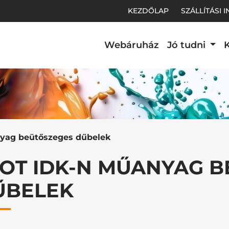
KEZDŐLAP
SZÁLLÍTÁSI 
Webáruház
Jó tudni
K
t.
yag beütőszeges dűbelek
JOT IDK-N MŰANYAG 
ŰBELEK