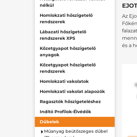
EJOT
nélkül
Homlokzati hőszigetelő
Az Ejo
rendszerek
Főként
falaza
Lábazati hőszigetelő
menny
rendszerek XPS
és a h
Kőzetgyapot hőszigetelő
anyagok
Kőzetgyapot hőszigetelő
rendszerek
Homlokzati vakolatok
Homlokzati vakolat alapozók
Ragasztók hőszigeteléshez
Indító Profilok-Élvédők
Dűbelek
Műanyag beütőszeges dűbel