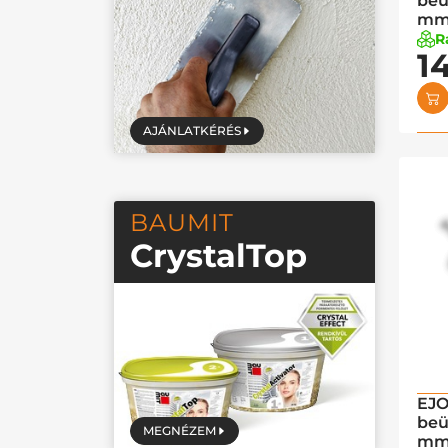
beü
m
R
1
AJÁNLATKÉRÉS
BAUMIT
CrystalTop
EJO
beü
MEGNÉZEM
m