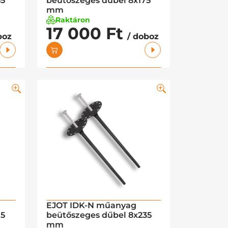
55
beütőszeges dűbel 8x175
mm
Raktáron
17 000 Ft
boz
/ doboz
EJOT IDK-N műanyag
15
beütőszeges dűbel 8x235
mm