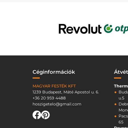
Céginformációk
Átvét
MAGYAR FESTÉK KFT
Therm
1239 Budapest, Máté Apostol u. 6.
Buda
+36 20 959 4488
u.5
hoszigetelo@gmail.com
Debr
Mono
Pacs
65