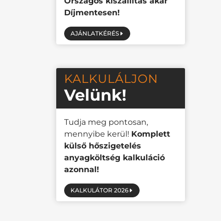
Országos kiszállítás akár
Díjmentesen!
AJÁNLATKÉRÉS
KALKULÁLJON
Velünk!
Tudja meg pontosan,
mennyibe kerül!
Komplett
külső hőszigetelés
anyagköltség kalkuláció
azonnal!
KALKULÁTOR 2026