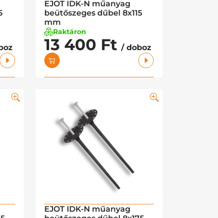
EJOT IDK-N műanyag
5
beütőszeges dűbel 8x115
mm
Raktáron
13 400 Ft
boz
/ doboz
EJOT IDK-N műanyag