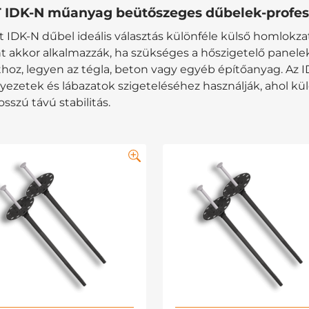
 IDK-N műanyag beütőszeges dűbelek-professz
t IDK-N dűbel ideális választás különféle külső homlokza
 akkor alkalmazzák, ha szükséges a hőszigetelő panelek 
thoz, legyen az tégla, beton vagy egyéb építőanyag. Az 
ezetek és lábazatok szigeteléséhez használják, ahol kül
osszú távú stabilitás.