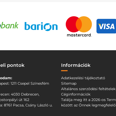
eli pontok
Információk
odam:
Adatkezelési tájékoztató
pest: 1211 Csepel Színesfém
Sitemap
Altalános szerződési feltételek
ecen: 4030 Debrecen,
Céginformációk
storpályi út 162
Találja meg itt a 2026-os Ter
a: 8761 Pacsa, Csány László u.
között az Önnek legmegfelel