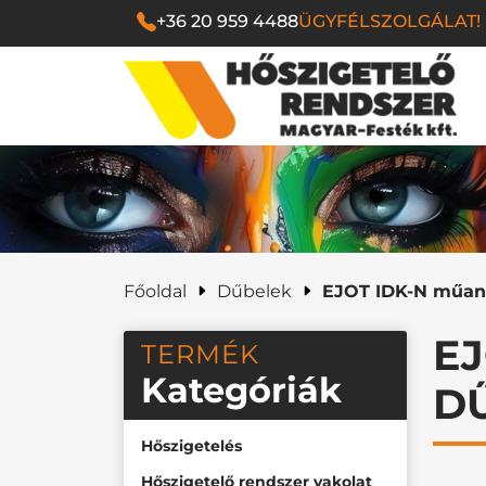
+36 20 959 4488
ÜGYFÉLSZOLGÁLAT!
Magyar Festék Kf
Főoldal
Dűbelek
EJOT IDK-N műan
E
TERMÉK
Kategóriák
D
Hőszigetelés
Hőszigetelő rendszer vakolat