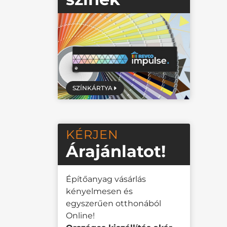
SZÍNKÁRTYA
KÉRJEN
Árajánlatot!
Építőanyag vásárlás
kényelmesen és
egyszerűen otthonából
Online!