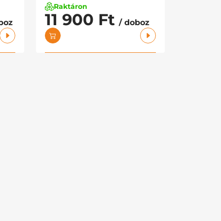
Raktáron
11 900 Ft
boz
/ doboz