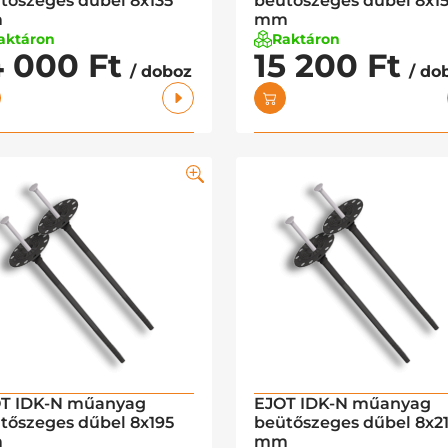
tőszeges dűbel 8x135
beütőszeges dűbel 8x1
m
mm
aktáron
Raktáron
4 000 Ft
15 200 Ft
/ doboz
/ do
T IDK-N műanyag
EJOT IDK-N műanyag
tőszeges dűbel 8x195
beütőszeges dűbel 8x2
m
mm