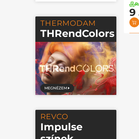
R
9
THERMODAM
THRendColors
MEGNÉZEM
REVCO
Impulse
színek