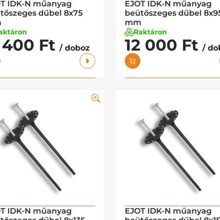
T IDK-N műanyag
EJOT IDK-N műanyag
tőszeges dűbel 8x75
beütőszeges dűbel 8x9
m
mm
aktáron
Raktáron
1 400 Ft
12 000 Ft
/ doboz
/ do
T IDK-N műanyag
EJOT IDK-N műanyag