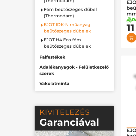
(Thermodam)
EJO
beü
Fém beütőszeges dűbel
m
(Thermodam)
R
EJOT IDK-N műanyag
1
beütőszeges dűbelek
EJOT H4 Eco fém
beütőszeges dűbelek
Falfestékek
Adalékanyagok - Felületkezelő
szerek
Vakolatminta
KIVITELEZÉS
Garanciával
EJO