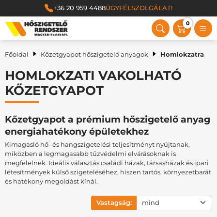
+36 20 959 4488
ÜGYFÉLSZOLGÁLAT!
0
Magyar Festék Kft.
Főoldal
Kőzetgyapot hőszigetelő anyagok
Homlokzatra
HOMLOKZATI VAKOLHATÓ
KŐZETGYAPOT
Kőzetgyapot a prémium hőszigetelő anyag
energiahatékony épületekhez
Kimagasló hő- és hangszigetelési teljesítményt nyújtanak,
miközben a legmagasabb tűzvédelmi elvárásoknak is
megfelelnek. Ideális választás családi házak, társasházak és ipari
létesítmények külső szigeteléséhez, hiszen tartós, környezetbarát
és hatékony megoldást kínál.
Vastagság: