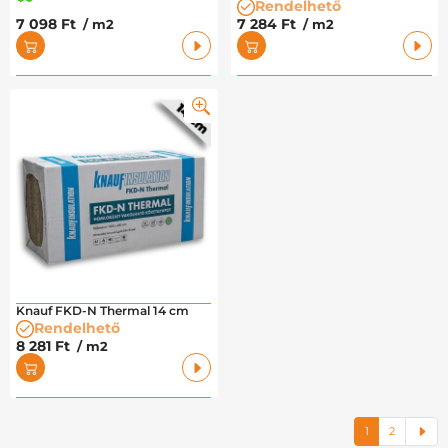
Rendelhető
7 098 Ft
7 284 Ft
/ m2
/ m2
Knauf FKD-N Thermal 14 cm
Rendelhető
8 281 Ft
/ m2
1
2