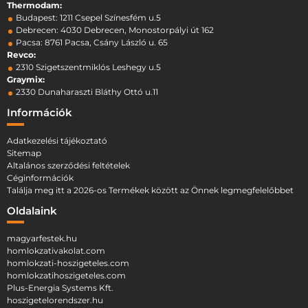
Thermodam:
Budapest: 1211 Csepel Színesfém u.5
Debrecen: 4030 Debrecen, Monostorpályi út 162
Pacsa: 8761 Pacsa, Csány László u. 65
Revco:
2310 Szigetszentmiklós Leshegy u.5
Graymix:
2330 Dunaharaszti Bláthy Ottó u.11
Információk
Adatkezelési tájékoztató
Sitemap
Altalános szerződési feltételek
Céginformációk
Találja meg itt a 2026-os Termékek között az Önnek legmegfelelőbbet
Oldalaink
magyarfestek.hu
homlokzativakolat.com
homlokzati-hoszigeteles.com
homlokzatihoszigeteles.com
Plus-Energia Systems Kft.
hoszigetelorendszer.hu