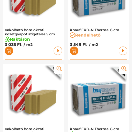
Vakolható homlokzati
Knauf FKD-N Thermal 6 cm
kőzetgyapot szigetelés 5 cm
Rendelhető
Raktáron
3 035 Ft
3 549 Ft
/ m2
/ m2
Vakolható homlokzati
Knauf FKD-N Thermal 8 cm