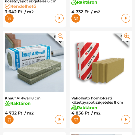
kőzetgyapot szigetelés 6 cm
Raktáron
Rendelhető
3 642 Ft
4 732 Ft
/ m2
/ m2
Knauf AIRwall 8 cm
Vakolható homlokzati
kőzetgyapot szigetelés 8 cm
Raktáron
Raktáron
4 732 Ft
4 856 Ft
/ m2
/ m2