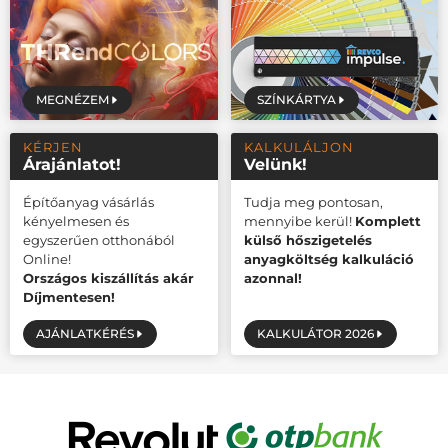
MEGNÉZEM
SZÍNKÁRTYA
KÉRJEN
KALKULÁLJON
Árajánlatot!
Velünk!
Építőanyag vásárlás
Tudja meg pontosan,
kényelmesen és
mennyibe kerül!
Komplett
egyszerűen otthonából
külső hőszigetelés
Online!
anyagköltség kalkuláció
Országos kiszállítás akár
azonnal!
Díjmentesen!
AJÁNLATKÉRÉS
KALKULÁTOR 2026