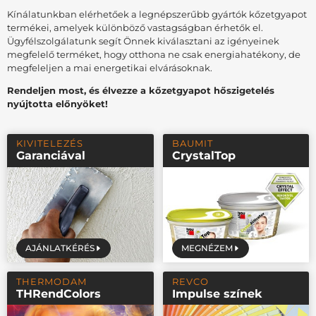
Kínálatunkban elérhetőek a legnépszerűbb gyártók kőzetgyapot
termékei, amelyek különböző vastagságban érhetők el.
Ügyfélszolgálatunk segít Önnek kiválasztani az igényeinek
megfelelő terméket, hogy otthona ne csak energiahatékony, de
megfeleljen a mai energetikai elvárásoknak.
Rendeljen most, és élvezze a kőzetgyapot hőszigetelés
nyújtotta előnyöket!
KIVITELEZÉS
BAUMIT
Garanciával
CrystalTop
AJÁNLATKÉRÉS
MEGNÉZEM
THERMODAM
REVCO
THRendColors
Impulse színek