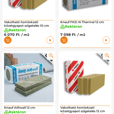
Vakolható homlokzati
Knauf FKD-N Thermal 12 cm
kőzetgyapot szigetelés 10 cm
Raktáron
Raktáron
6 070 Ft
7 098 Ft
/ m2
/ m2
Knauf AIRwall 12 cm
Vakolható homlokzati
kőzetgyapot szigetelés 12 cm
Raktáron