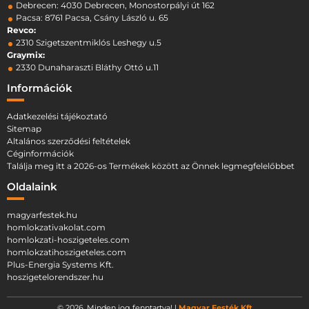
Debrecen: 4030 Debrecen, Monostorpályi út 162
Pacsa: 8761 Pacsa, Csány László u. 65
Revco:
2310 Szigetszentmiklós Leshegy u.5
Graymix:
2330 Dunaharaszti Bláthy Ottó u.11
Információk
Adatkezelési tájékoztató
Sitemap
Altalános szerződési feltételek
Céginformációk
Találja meg itt a 2026-os Termékek között az Önnek legmegfelelőbbet
Oldalaink
magyarfestek.hu
homlokzativakolat.com
homlokzati-hoszigeteles.com
homlokzatihoszigeteles.com
Plus-Energia Systems Kft.
hoszigetelorendszer.hu
© 2026. Minden jog fenntartva! |
Magyar Festék Kft