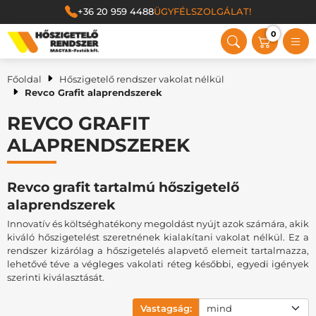
+36 20 959 4488
ÜGYFÉLSZOLGÁLAT!
0
Magyar Festék Kft.
Főoldal
Hőszigetelő rendszer vakolat nélkül
Revco Grafit alaprendszerek
REVCO GRAFIT
ALAPRENDSZEREK
Revco grafit tartalmú hőszigetelő
alaprendszerek
Innovatív és költséghatékony megoldást nyújt azok számára, akik
kiváló hőszigetelést szeretnének kialakítani vakolat nélkül. Ez a
rendszer kizárólag a hőszigetelés alapvető elemeit tartalmazza,
lehetővé téve a végleges vakolati réteg későbbi, egyedi igények
szerinti kiválasztását.
Vastagság: