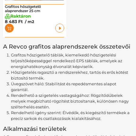
Grafitos hőszigetelő
alaprendszer 25 cm
Raktáron
8 483 Ft
/ m2
A Revco grafitos alaprendszerek összetevői
Grafitos hőszigetelő táblák, kiemelkedő hőszigetelési
teljesítőképességgel rendelkező EPS táblák, amelyek az
energiahatékonyság élvonalát képviselik.
Hőszigetelés ragasztó a rendszerekhez, tartós és erős kötést
biztosító termék.
Üvegszövet háló: Stabilitást és repedésmentes alapot
garantál.
Rendelhető a szigetelés vastagságához: Rögzítődűbelek
melyek megbízható rögzítést biztosítanak, különösen nagy
szélterhelés esetén.
Rendelhető igény szerint: Élvédők, és kiegészítő termékek a
precíz sarkok és csatlakozások kialakításához.
Alkalmazási területek