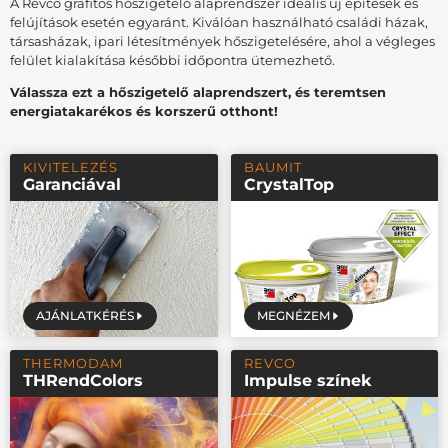
A Revco grafitos hőszigetelő alaprendszer ideális új építések és
felújítások esetén egyaránt. Kiválóan használható családi házak,
társasházak, ipari létesítmények hőszigetelésére, ahol a végleges
felület kialakítása későbbi időpontra ütemezhető.
Válassza ezt a hőszigetelő alaprendszert, és teremtsen
energiatakarékos és korszerű otthont!
KIVITELEZÉS
BAUMIT
Garanciával
CrystalTop
AJÁNLATKÉRÉS
MEGNÉZEM
THERMODAM
REVCO
THRendColors
Impulse színek