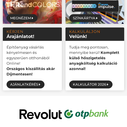
MEGNÉZEM
SZÍNKÁRTYA
KÉRJEN
KALKULÁLJON
Árajánlatot!
Velünk!
Építőanyag vásárlás
Tudja meg pontosan,
kényelmesen és
mennyibe kerül!
Komplett
egyszerűen otthonából
külső hőszigetelés
Online!
anyagköltség kalkuláció
Országos kiszállítás akár
azonnal!
Díjmentesen!
AJÁNLATKÉRÉS
KALKULÁTOR 2026