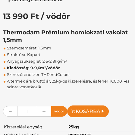
13 990 Ft / vödör
Thermodam Prémium homlokzati vakolat
1,5mm
Szemcseméret: 1,5mm
Struktúra: Kapart
Anyagszükséglet: 2,6-2,8kg/m²
Kiadósság: 9-9,6m²/vödör
Színezőrendszer: THRendColors
A termék ára bruttó ár, 25kg-os kiszerelésre, és fehér TC0001-es
színre vonatkozik.
KOSÁRBA
vödör
Kiszerelési egység:
25kg