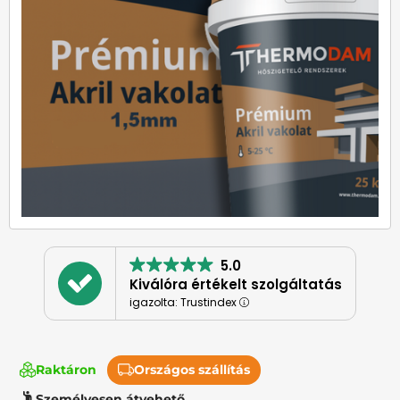
5.0
Kiválóra értékelt szolgáltatás
igazolta: Trustindex
Raktáron
Országos szállítás
Személyesen átvehető