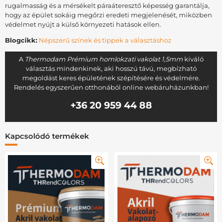
rugalmasság és a mérsékelt páraáteresztő képesség garantálja,
hogy az épület sokáig megőrzi eredeti megjelenését, miközben
védelmet nyújt a külső környezeti hatások ellen.
Blogcikk:
Népszerű színek és tippek a választáshoz
A
Thermodam Prémium homlokzati vakolat 1,5mm
kiváló
választás mindenkinek, aki hosszú távú, megbízható
megoldást keres épületének szépítésére és védelmére.
Rendelés egyszerűen otthonából online webáruházunkban!
+36 20 959 44 88
Kapcsolódó termékek