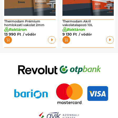
Thermodam Prémium
Thermodam Akril
homlokzati vakolat 2mm
vakolatalapozó 10L
Raktáron
Raktáron
13 990 Ft
9 130 Ft
/ vödör
/ vödör