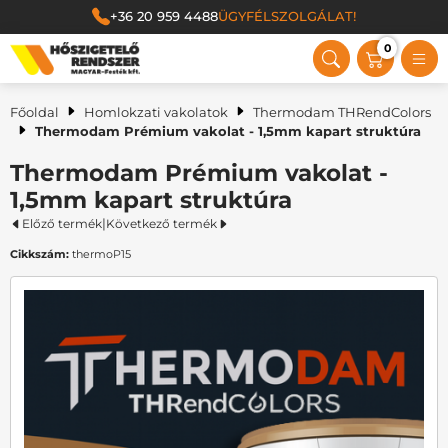
+36 20 959 4488
ÜGYFÉLSZOLGÁLAT!
0
Magyar Festék Kft.
Főoldal
Homlokzati vakolatok
Thermodam THRendColors
Thermodam Prémium vakolat - 1,5mm kapart struktúra
Thermodam Prémium vakolat -
1,5mm kapart struktúra
|
Előző termék
Következő termék
Cikkszám:
thermoP15