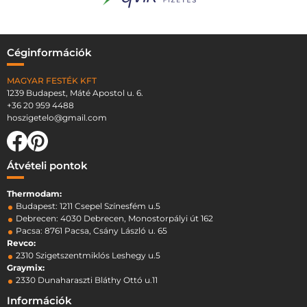
Céginformációk
MAGYAR FESTÉK KFT
1239 Budapest, Máté Apostol u. 6.
+36 20 959 4488
hoszigetelo@gmail.com
Átvételi pontok
Thermodam:
Budapest: 1211 Csepel Színesfém u.5
Debrecen: 4030 Debrecen, Monostorpályi út 162
Pacsa: 8761 Pacsa, Csány László u. 65
Revco:
2310 Szigetszentmiklós Leshegy u.5
Graymix:
2330 Dunaharaszti Bláthy Ottó u.11
Információk