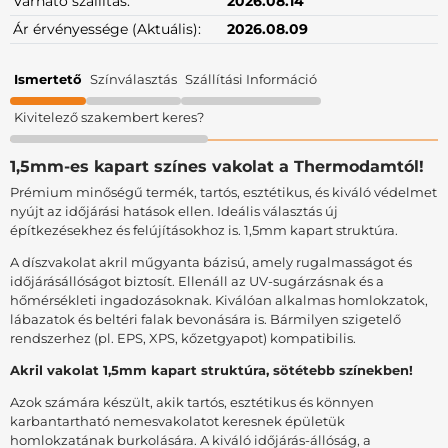
Várható szállítás:
2026.08.14
Ár érvényessége (Aktuális):
2026.08.09
Ismertető
Színválasztás
Szállítási Információ
Kivitelező szakembert keres?
1,5mm-es kapart színes vakolat a Thermodamtól!
Prémium minőségű termék, tartós, esztétikus, és kiváló védelmet
nyújt az időjárási hatások ellen. Ideális választás új
építkezésekhez és felújításokhoz is. 1,5mm kapart struktúra.
A díszvakolat akril műgyanta bázisú, amely rugalmasságot és
időjárásállóságot biztosít. Ellenáll az UV-sugárzásnak és a
hőmérsékleti ingadozásoknak. Kiválóan alkalmas homlokzatok,
lábazatok és beltéri falak bevonására is. Bármilyen szigetelő
rendszerhez (pl. EPS, XPS, kőzetgyapot) kompatibilis.
Akril vakolat 1,5mm kapart struktúra, sötétebb színekben!
Azok számára készült, akik tartós, esztétikus és könnyen
karbantartható nemesvakolatot keresnek épületük
homlokzatának burkolására. A kiváló időjárás-állóság, a