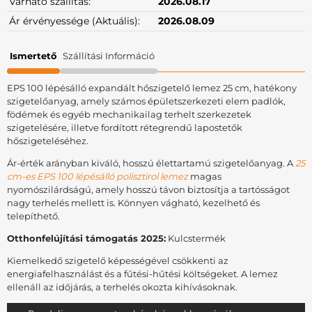
Várható szállítás:
2026.08.17
Ár érvényessége (Aktuális):
2026.08.09
Ismertető
Szállítási Információ
EPS 100 lépésálló expandált hőszigetelő lemez 25 cm, hatékony
szigetelőanyag, amely számos épületszerkezeti elem padlók,
födémek és egyéb mechanikailag terhelt szerkezetek
szigetelésére, illetve fordított rétegrendű lapostetők
hőszigeteléséhez.
Ár-érték arányban kiváló, hosszú élettartamú szigetelőanyag. A
25
cm-es EPS 100 lépésálló polisztirol lemez
magas
nyomószilárdságú, amely hosszú távon biztosítja a tartósságot
nagy terhelés mellett is. Könnyen vágható, kezelhető és
telepíthető.
Otthonfelújítási támogatás 2025:
Kulcstermék
Kiemelkedő szigetelő képességével csökkenti az
energiafelhasználást és a fűtési-hűtési költségeket. A lemez
ellenáll az időjárás, a terhelés okozta kihívásoknak.