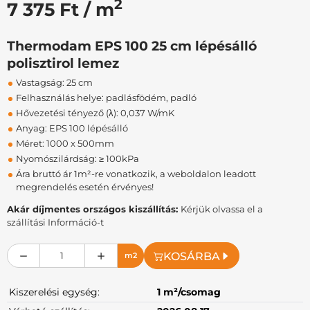
2
7 375 Ft / m
Thermodam EPS 100 25 cm lépésálló
polisztirol lemez
Vastagság: 25 cm
Felhasználás helye: padlásfödém, padló
Hővezetési tényező (λ): 0,037 W/mK
Anyag: EPS 100 lépésálló
Méret: 1000 x 500mm
Nyomószilárdság: ≥ 100kPa
Ára bruttó ár 1m²-re vonatkozik, a weboldalon leadott
megrendelés esetén érvényes!
Akár díjmentes országos kiszállítás:
Kérjük olvassa el a
szállítási Információ-t
KOSÁRBA
m2
Kiszerelési egység:
1 m²/csomag