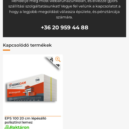
Rendelje meg most webáruházunkban, és élvezze gyors
szállítási szolgáltatásunkat! Vegye fel velünk a kapcsolatot a
hogy a legjobb megoldást válassza épülete, és pénztárcája
számára.
+36 20 959 44 88
Kapcsolódó termékek
EPS 100 20 cm lépésálló
polisztirol lemez
Raktáron