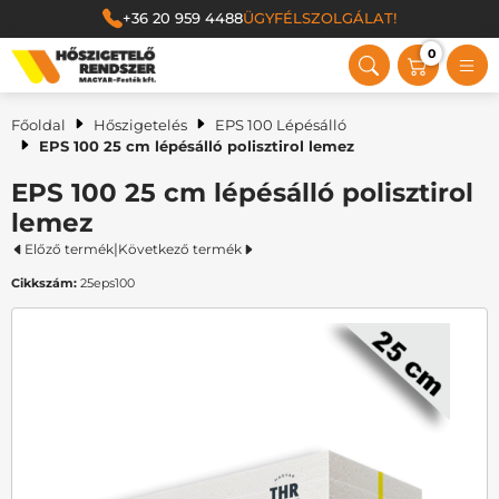
+36 20 959 4488
ÜGYFÉLSZOLGÁLAT!
0
Magyar Festék Kft.
Főoldal
Hőszigetelés
EPS 100 Lépésálló
EPS 100 25 cm lépésálló polisztirol lemez
EPS 100 25 cm lépésálló polisztirol
lemez
|
Előző termék
Következő termék
Cikkszám:
25eps100