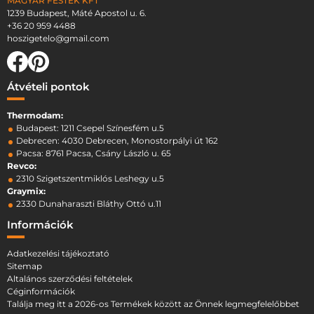
MAGYAR FESTÉK KFT
1239 Budapest, Máté Apostol u. 6.
+36 20 959 4488
hoszigetelo@gmail.com
Átvételi pontok
Thermodam:
Budapest: 1211 Csepel Színesfém u.5
Debrecen: 4030 Debrecen, Monostorpályi út 162
Pacsa: 8761 Pacsa, Csány László u. 65
Revco:
2310 Szigetszentmiklós Leshegy u.5
Graymix:
2330 Dunaharaszti Bláthy Ottó u.11
Információk
Adatkezelési tájékoztató
Sitemap
Altalános szerződési feltételek
Céginformációk
Találja meg itt a 2026-os Termékek között az Önnek legmegfelelőbbet