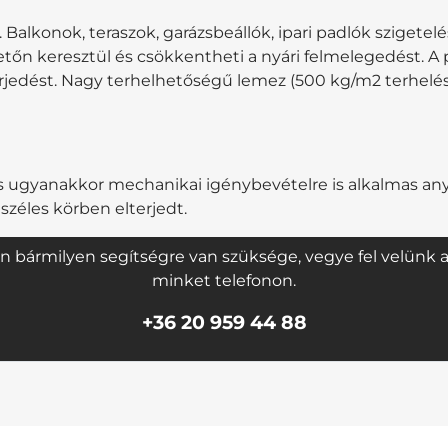
a. Balkonok, teraszok, garázsbeállók, ipari padlók szigetel
n keresztül és csökkentheti a nyári felmelegedést. A pa
jedést. Nagy terhelhetőségű lemez (500 kg/m2 terhelésig
e és ugyanakkor mechanikai igénybevételre is alkalmas a
 széles körben elterjedt.
n bármilyen segítségre van szüksége, vegye fel velünk a
minket telefonon.
+36 20 959 44 88