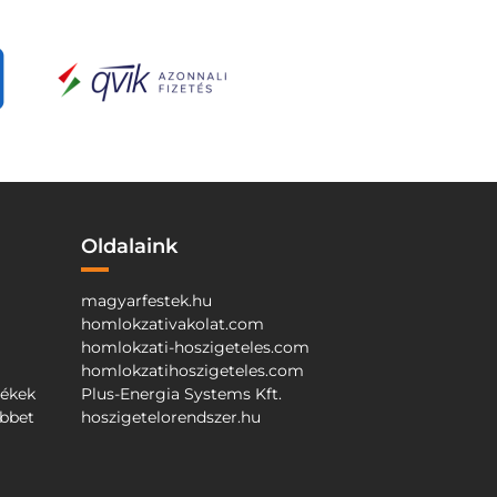
Oldalaink
magyarfestek.hu
homlokzativakolat.com
homlokzati-hoszigeteles.com
homlokzatihoszigeteles.com
mékek
Plus-Energia Systems Kft.
őbbet
hoszigetelorendszer.hu