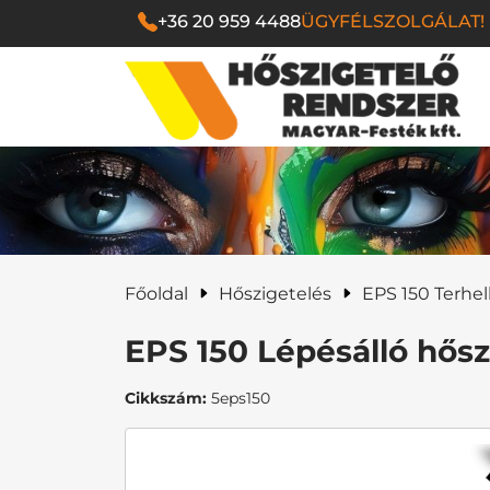
+36 20 959 4488
ÜGYFÉLSZOLGÁLAT!
Magyar Festék Kf
Főoldal
Hőszigetelés
EPS 150 Terhelh
EPS 150 Lépésálló hősz
Cikkszám:
5eps150