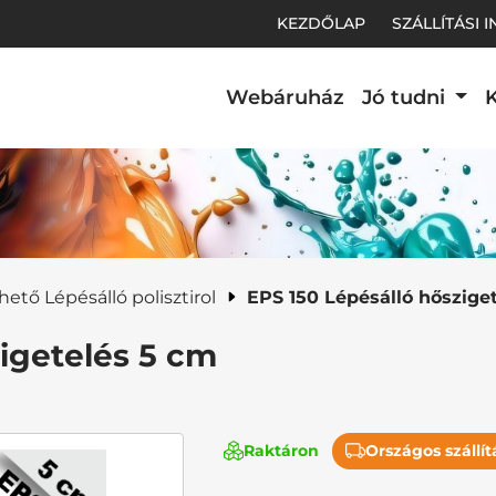
KEZDŐLAP
SZÁLLÍTÁSI 
Webáruház
Jó tudni
K
t.
ető Lépésálló polisztirol
EPS 150 Lépésálló hőszige
igetelés 5 cm
Raktáron
Országos szállít