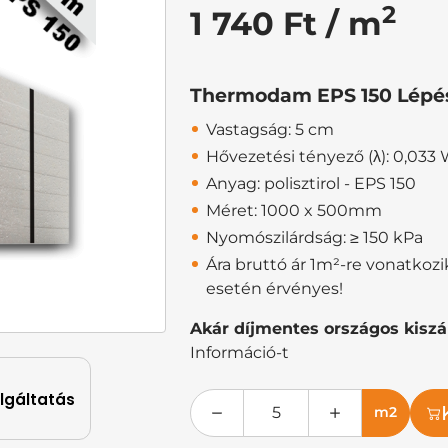
2
1 740 Ft / m
Thermodam EPS 150 Lépés
Vastagság: 5 cm
Hővezetési tényező (λ): 0,033
Anyag: polisztirol - EPS 150
Méret: 1000 x 500mm
Nyomószilárdság: ≥ 150 kPa
Ára bruttó ár 1m²-re vonatkoz
esetén érvényes!
Akár díjmentes országos kiszál
Információ-t
olgáltatás
m2