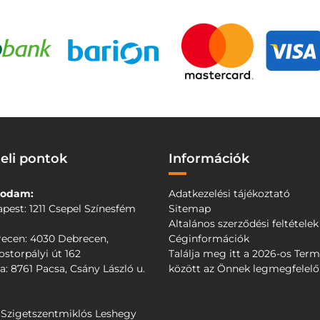
eli pontok
Információk
odam:
Adatkezelési tájékoztató
pest: 1211 Csepel Színesfém
Sitemap
Altalános szerződési feltételek
ecen: 4030 Debrecen,
Céginformációk
storpályi út 162
Találja meg itt a 2026-os Ter
a: 8761 Pacsa, Csány László u.
között az Önnek legmegfelel
 Szigetszentmiklós Leshegy