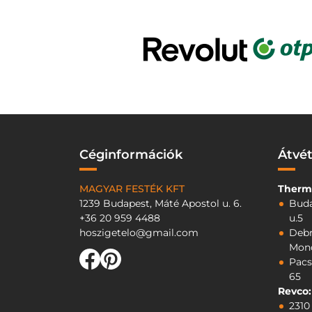
Céginformációk
Átvét
MAGYAR FESTÉK KFT
Therm
1239 Budapest, Máté Apostol u. 6.
Buda
+36 20 959 4488
u.5
hoszigetelo@gmail.com
Debr
Mono
Pacs
65
Revco:
2310