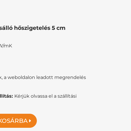
álló hőszigetelés 5 cm
 W/mK
ik, a weboldalon leadott megrendelés
lítás:
Kérjük olvassa el a szállítási
KOSÁRBA