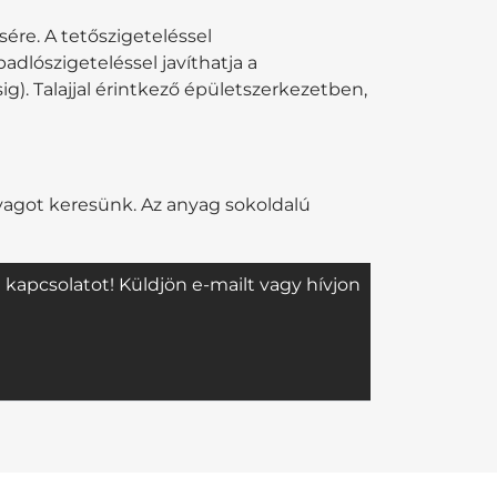
ésére. A tetőszigeteléssel
dlószigeteléssel javíthatja a
). Talajjal érintkező épületszerkezetben,
nyagot keresünk. Az anyag sokoldalú
 kapcsolatot! Küldjön e-mailt vagy hívjon