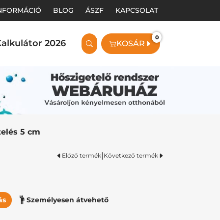
INFORMÁCIÓ
BLOG
ÁSZF
KAPCSOLAT
0
alkulátor 2026
KOSÁR
telés 5 cm
|
Előző termék
Következő termék
ás
Személyesen átvehető