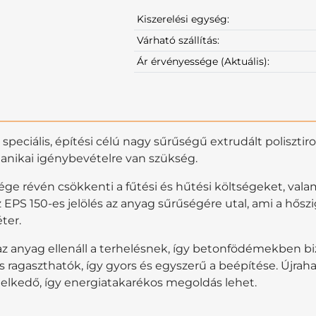
Kiszerelési egység:
Várható szállítás:
Ár érvényessége (Aktuális):
speciális, építési célú nagy sűrűségű extrudált polisztir
hanikai igénybevételre van szükség.
ége révén csökkenti a fűtési és hűtési költségeket, vala
PS 150-es jelölés az anyag sűrűségére utal, ami a hősz
ter.
 anyag ellenáll a terhelésnek, így betonfödémekben biz
 ragaszthatók, így gyors és egyszerű a beépítése. Újrah
elkedő, így energiatakarékos megoldás lehet.