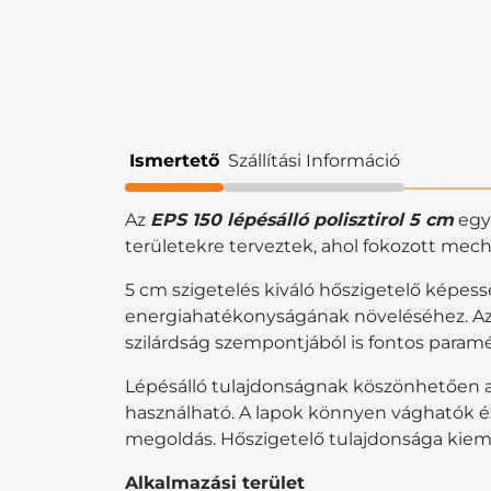
Ismertető
Szállítási Információ
Az
EPS 150 lépésálló polisztirol 5 cm
egy 
területekre terveztek, ahol fokozott mec
5 cm szigetelés kiváló hőszigetelő képess
energiahatékonyságának növeléséhez. Az E
szilárdság szempontjából is fontos paramé
Lépésálló tulajdonságnak köszönhetően az
használható. A lapok könnyen vághatók és
megoldás. Hőszigetelő tulajdonsága kiem
Alkalmazási terület