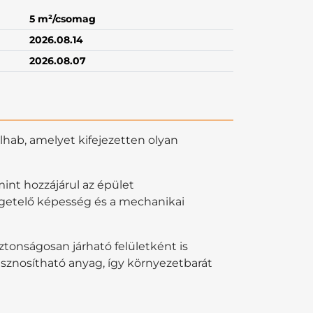
5 m²/csomag
2026.08.14
2026.08.07
olhab, amelyet kifejezetten olyan
mint hozzájárul az épület
igetelő képesség és a mechanikai
tonságosan járható felületként is
asznosítható anyag, így környezetbarát