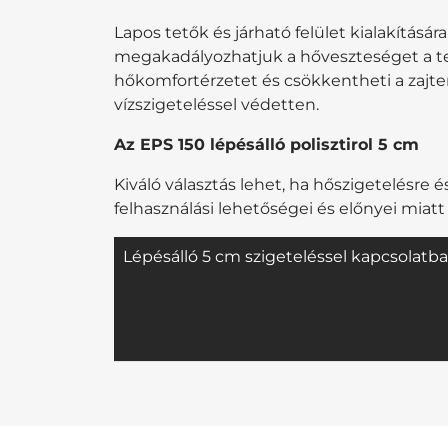
Lapos tetők és járható felület kialakításár
megakadályozhatjuk a hőveszteséget a tető
hőkomfortérzetet és csökkentheti a zajter
vízszigeteléssel védetten.
Az EPS 150 lépésálló polisztirol 5 cm
Kiváló választás lehet, ha hőszigetelésr
felhasználási lehetőségei és előnyei miatt
Lépésálló 5 cm szigeteléssel kapcsolatba