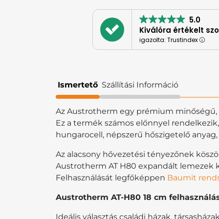
5.0
Kiválóra értékelt sz
igazolta: Trustindex
Ismertető
Szállítási Információ
Az Austrotherm egy prémium minőségű, po
Ez a termék számos előnnyel rendelkezik, 
hungarocell, népszerű hőszigetelő anyag,
Az alacsony hővezetési tényezőnek köszön
Austrotherm AT H80 expandált lemezek kö
Felhasználását legfőképpen
Baumit rend
Austrotherm AT-H80 18 cm felhasználás
Ideális választás családi házak, társash