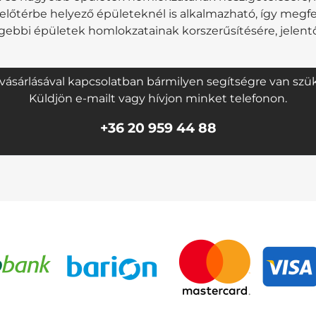
őtérbe helyező épületeknél is alkalmazható, így megfel
égebbi épületek homlokzatainak korszerűsítésére, jelen
ásárlásával kapcsolatban bármilyen segítségre van szüks
Küldjön e-mailt vagy hívjon minket telefonon.
+36 20 959 44 88