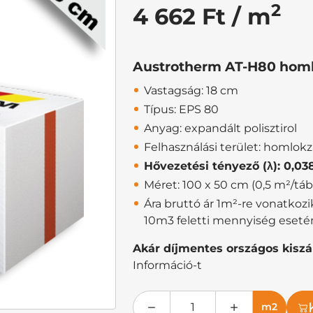
2
4 662 Ft / m
Austrotherm AT-H80 homlo
Vastagság: 18 cm
Típus: EPS 80
Anyag: expandált polisztirol
Felhasználási terület: homlokz
Hővezetési tényező (λ): 0,0
Méret: 100 x 50 cm (0,5 m²/táb
Ára bruttó ár 1m²-re vonatkoz
10m3 feletti mennyiség eseté
Akár díjmentes országos kiszál
Információ-t
m2