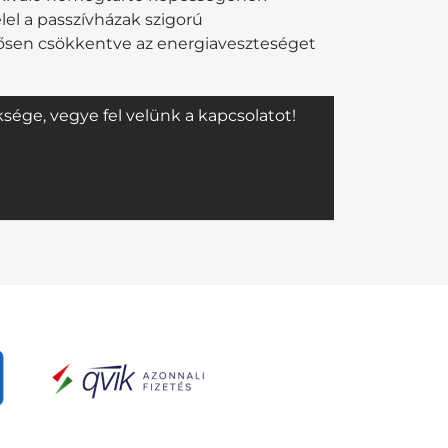
el a passzívházak szigorú
tősen csökkentve az energiaveszteséget
ége, vegye fel velünk a kapcsolatot!