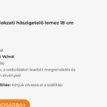
kzati hőszigetelő lemez 18 cm
at
38 W/mK
la)
ik, a weboldalon leadott megrendelés és
n érvényes!
lítás:
Kérjük olvassa el a szállítási
KOSÁRBA