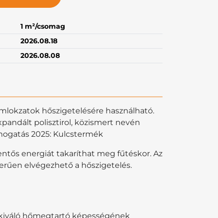
1 m²/csomag
2026.08.18
2026.08.08
mlokzatok hőszigetelésére használható.
pandált polisztirol, közismert nevén
ámogatás 2025: Kulcstermék
ntős energiát takaríthat meg fűtéskor. Az
rűen elvégezhető a hőszigetelés.
e, kiváló hőmegtartó képességének