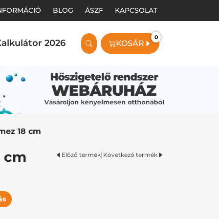
INFORMÁCIÓ
BLOG
ÁSZF
KAPCSOLAT
0
alkulátor 2026
KOSÁR
emez 18 cm
8 cm
|
Előző termék
Következő termék
ás