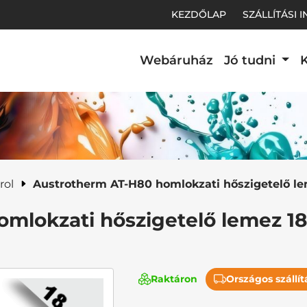
KEZDŐLAP
SZÁLLÍTÁSI 
Webáruház
Jó tudni
K
t.
rol
Austrotherm AT-H80 homlokzati hőszigetelő l
mlokzati hőszigetelő lemez 1
Raktáron
Országos szállít