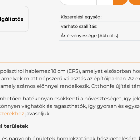
Kiszerelési egység:
olgáltatás
Várható szállítás:
Ár érvényessége (Aktuális):
lisztirol hablemez 18 cm (EPS), amelyet elsősorban ho
amelyek miatt népszerű választás az építőiparban. Az ex
 amely számos előnnyel rendelkezik. Otthonfelújítási t
hetően hatékonyan csökkenti a hőveszteséget, így jele
nnyen vághatók és ragaszthatók, így gyorsan és egysze
szerekhez
javasoljuk.
i területek
ázak és nagyobb épületek homlokzatának hőszigetelésér