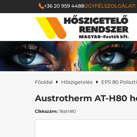
+36 20 959 4488
ÜGYFÉLSZOLGÁLAT!
Magyar Festék Kf
Főoldal
Hőszigetelés
EPS 80 Poliszti
Austrotherm AT-H80 ho
Cikkszám:
18ath80