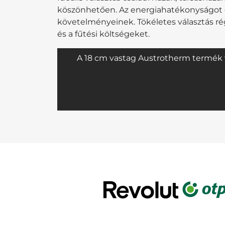
köszönhetően. Az energiahatékonyságot el
követelményeinek. Tökéletes választás r
és a fűtési költségeket.
A 18 cm vastag Austrotherm termék v