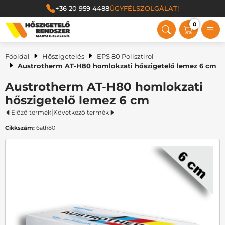
+36 20 959 4488
ÜGYFÉLSZOLGÁLAT!
0
Magyar Festék Kft.
Főoldal
Hőszigetelés
EPS 80 Polisztirol
Austrotherm AT-H80 homlokzati hőszigetelő lemez 6 cm
Austrotherm AT-H80 homlokzati
hőszigetelő lemez 6 cm
|
Előző termék
Következő termék
Cikkszám:
6ath80