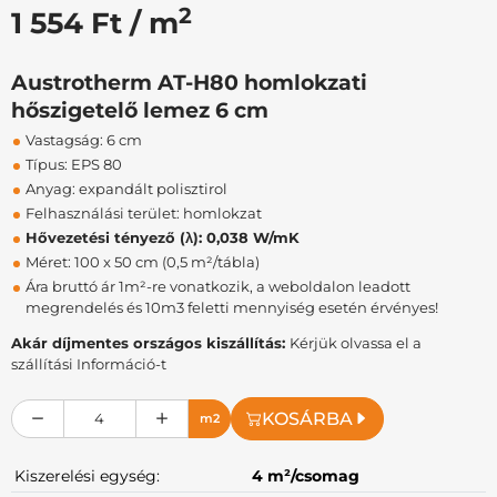
2
1 554 Ft / m
Austrotherm AT-H80 homlokzati
hőszigetelő lemez 6 cm
Vastagság: 6 cm
Típus: EPS 80
Anyag: expandált polisztirol
Felhasználási terület: homlokzat
Hővezetési tényező (λ): 0,038 W/mK
Méret: 100 x 50 cm (0,5 m²/tábla)
Ára bruttó ár 1m²-re vonatkozik, a weboldalon leadott
megrendelés és 10m3 feletti mennyiség esetén érvényes!
Akár díjmentes országos kiszállítás:
Kérjük olvassa el a
szállítási Információ-t
KOSÁRBA
m2
Kiszerelési egység:
4 m²/csomag