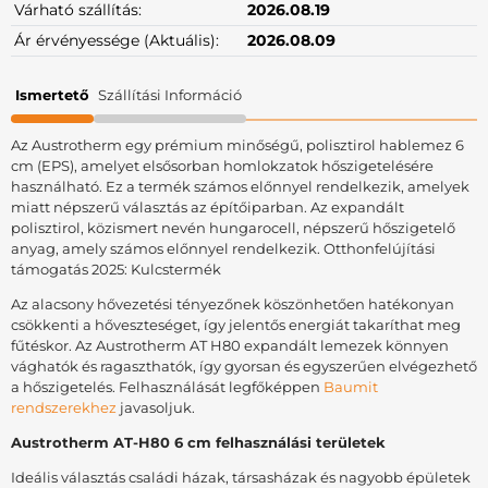
Várható szállítás:
2026.08.19
Ár érvényessége (Aktuális):
2026.08.09
Ismertető
Szállítási Információ
Az Austrotherm egy prémium minőségű, polisztirol hablemez 6
cm (EPS), amelyet elsősorban homlokzatok hőszigetelésére
használható. Ez a termék számos előnnyel rendelkezik, amelyek
miatt népszerű választás az építőiparban. Az expandált
polisztirol, közismert nevén hungarocell, népszerű hőszigetelő
anyag, amely számos előnnyel rendelkezik. Otthonfelújítási
támogatás 2025: Kulcstermék
Az alacsony hővezetési tényezőnek köszönhetően hatékonyan
csökkenti a hőveszteséget, így jelentős energiát takaríthat meg
fűtéskor. Az Austrotherm AT H80 expandált lemezek könnyen
vághatók és ragaszthatók, így gyorsan és egyszerűen elvégezhető
a hőszigetelés. Felhasználását legfőképpen
Baumit
rendszerekhez
javasoljuk.
Austrotherm AT-H80 6 cm felhasználási területek
Ideális választás családi házak, társasházak és nagyobb épületek