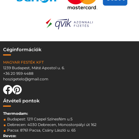
Céginformációk
MAGYAR FESTÉK KFT
1239 Budapest, Máté Apostol u. 6.
+36 20 959 4488
hoszigetelo@gmail.com
Átvételi pontok
Thermodam:
Budapest: 1211 Csepel Színesfém u.5
Debrecen: 4030 Debrecen, Monostorpályi út 162
Pacsa: 8761 Pacsa, Csány László u. 65
Revco: