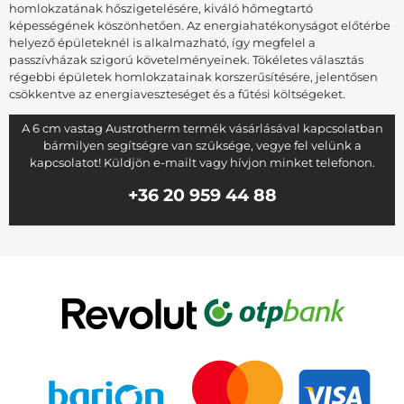
homlokzatának hőszigetelésére, kiváló hőmegtartó
képességének köszönhetően. Az energiahatékonyságot előtérbe
helyező épületeknél is alkalmazható, így megfelel a
passzívházak szigorú követelményeinek. Tökéletes választás
régebbi épületek homlokzatainak korszerűsítésére, jelentősen
csökkentve az energiaveszteséget és a fűtési költségeket.
A 6 cm vastag Austrotherm termék vásárlásával kapcsolatban
bármilyen segítségre van szüksége, vegye fel velünk a
kapcsolatot! Küldjön e-mailt vagy hívjon minket telefonon.
+36 20 959 44 88