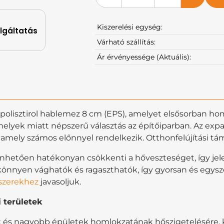
Kiszerelési egység:
olgáltatás
Várható szállítás:
Ár érvényessége (Aktuális):
lisztirol hablemez 8 cm (EPS), amelyet elsősorban hom
lyek miatt népszerű választás az építőiparban. Az expan
 amely számos előnnyel rendelkezik. Otthonfelújítási t
hetően hatékonyan csökkenti a hőveszteséget, így jele
nnyen vághatók és ragaszthatók, így gyorsan és egysze
szerekhez
javasoljuk.
 területek
ázak és nagyobb épületek homlokzatának hőszigetelésér