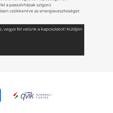
el a passzívházak szigorú
tősen csökkentve az energiaveszteséget
 vegye fel velünk a kapcsolatot! Küldjön