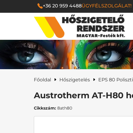
+36 20 959 4488
ÜGYFÉLSZOLGÁLAT!
Magyar Festék Kf
Főoldal
Hőszigetelés
EPS 80 Poliszti
Austrotherm AT-H80 ho
Cikkszám:
8ath80