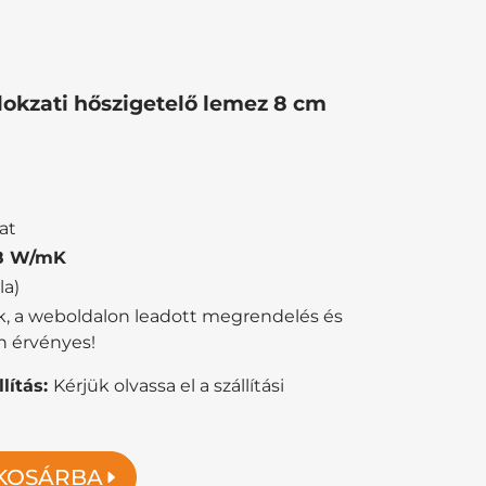
kzati hőszigetelő lemez 8 cm
at
38 W/mK
la)
ik, a weboldalon leadott megrendelés és
n érvényes!
lítás:
Kérjük olvassa el a szállítási
KOSÁRBA