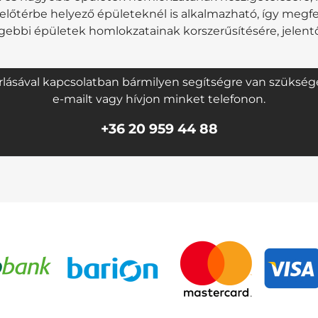
őtérbe helyező épületeknél is alkalmazható, így megfel
égebbi épületek homlokzatainak korszerűsítésére, jelen
ásával kapcsolatban bármilyen segítségre van szüksége,
e-mailt vagy hívjon minket telefonon.
+36 20 959 44 88