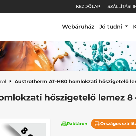
KEZDŐLAP
SZÁLLÍTÁSI 
Webáruház
Jó tudni
K
t.
rol
Austrotherm AT-H80 homlokzati hőszigetelő l
mlokzati hőszigetelő lemez 8
Raktáron
Országos szállít