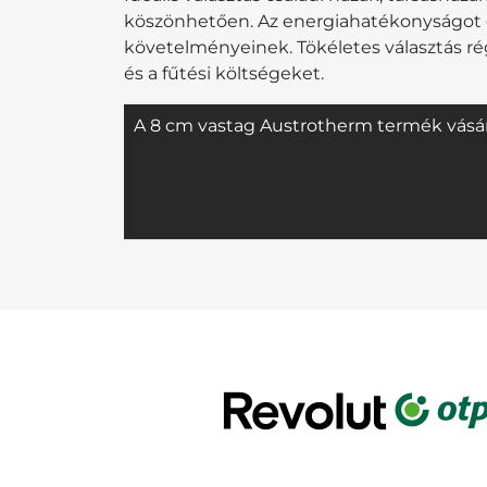
köszönhetően. Az energiahatékonyságot el
követelményeinek. Tökéletes választás r
és a fűtési költségeket.
A 8 cm vastag Austrotherm termék vásárl