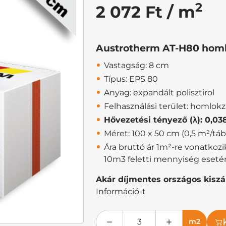
2
2 072 Ft / m
Austrotherm AT-H80 homlo
Vastagság: 8 cm
Típus: EPS 80
Anyag: expandált polisztirol
Felhasználási terület: homlokz
Hővezetési tényező (λ): 0,0
Méret: 100 x 50 cm (0,5 m²/táb
Ára bruttó ár 1m²-re vonatkoz
10m3 feletti mennyiség eseté
Akár díjmentes országos kiszál
Információ-t
m2