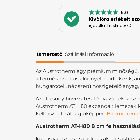
5.0
Kiválóra értékelt sz
igazolta: Trustindex
Ismertető
Szállítási Információ
Az Austrotherm egy prémium minőségű, po
a termék számos előnnyel rendelkezik, ame
hungarocell, népszerű hőszigetelő anyag,
Az alacsony hővezetési tényezőnek köszön
Austrotherm AT H80 expandált lemezek kö
Felhasználását legfőképpen
Baumit rend
Austrotherm AT-H80 8 cm felhasználási
Ideális választás családi házak, társash