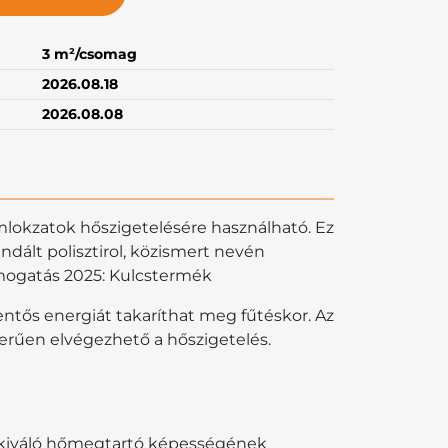
3 m²/csomag
2026.08.18
2026.08.08
lokzatok hőszigetelésére használható. Ez
dált polisztirol, közismert nevén
ámogatás 2025: Kulcstermék
ntős energiát takaríthat meg fűtéskor. Az
rűen elvégezhető a hőszigetelés.
e, kiváló hőmegtartó képességének