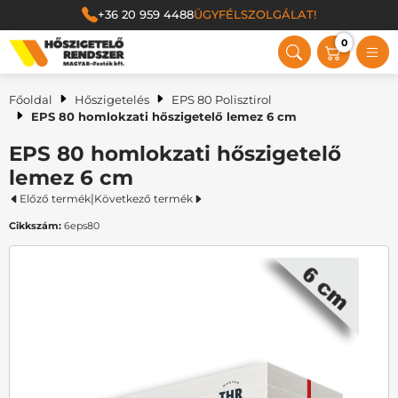
+36 20 959 4488
ÜGYFÉLSZOLGÁLAT!
0
Magyar Festék Kft.
Főoldal
Hőszigetelés
EPS 80 Polisztirol
EPS 80 homlokzati hőszigetelő lemez 6 cm
EPS 80 homlokzati hőszigetelő
lemez 6 cm
|
Előző termék
Következő termék
Cikkszám:
6eps80