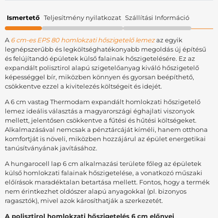
Ismertető
Teljesítmény nyilatkozat
Szállítási Információ
A
6 cm-es EPS 80 homlokzati hőszigetelő lemez
az egyik
legnépszerűbb és legköltséghatékonyabb megoldás új építésű
és felújítandó épületek külső falainak hőszigetelésére. Ez az
expandált polisztirol alapú szigetelőanyag kiváló hőszigetelő
képességgel bír, miközben könnyen és gyorsan beépíthető,
csökkentve ezzel a kivitelezés költségeit és idejét.
A 6 cm vastag Thermodam expandált homlokzati hőszigetelő
lemez ideális választás a magyarországi éghajlati viszonyok
mellett, jelentősen csökkentve a fűtési és hűtési költségeket.
Alkalmazásával nemcsak a pénztárcáját kíméli, hanem otthona
komfortját is növeli, miközben hozzájárul az épület energetikai
tanúsítványának javításához.
A hungarocell lap 6 cm alkalmazási területe főleg az épületek
külső homlokzati falainak hőszigetelése, a vonatkozó műszaki
előírások maradéktalan betartása mellett. Fontos, hogy a termék
nem érintkezhet oldószer alapú anyagokkal (pl. bizonyos
ragasztók), mivel azok károsíthatják a szerkezetét.
A polisztirol homlokzati hőszigetelés 6 cm előnyei