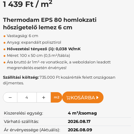
2
1 439 Ft / m
Thermodam EPS 80 homlokzati
hőszigetelő lemez 6 cm
Vastagság: 6 cm
Anyag: expandált polisztirol
Hővezetési tényező (λ): 0,038 W/mK
Méret: 100 x 50 cm (0,5 m²/tábla)
Ára bruttó ár 1m²-re vonatkozik, a weboldalon leadott
megrendelés esetén érvényes!
Szállítási költség:
735.000 Ft kosárérték felett országosan
díjmentes.
KOSÁRBA
m2
Kiszerelési egység:
4 m²/csomag
Várható szállítás:
2026.08.17
Ár érvényessége (Aktuális):
2026.08.09