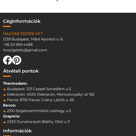
Céginformációk
MAGYAR FESTÉK KFT
1239 Budapest, Máté Apostol u. 6.
+36 20 959 4488
hoszigetelo@gmail.com
Átvételi pontok
Thermodam:
Budapest: 1211 Csepel Színesfém u.5
Debrecen: 4030 Debrecen, Monostorpályi út 162
Pacsa: 8761 Pacsa, Csány László u. 65
Revco:
2310 Szigetszentmiklós Leshegy u.5
Graymix:
2330 Dunaharaszti Bláthy Ottó u.11
Információk