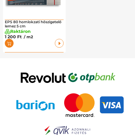
EPS 80 homlokzati hőszigetelő
lemez 5 cm
Raktáron
1 200 Ft
/ m2