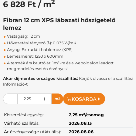
2
6 828 Ft / m
Fibran 12 cm XPS lábazati hőszigetelő
lemez
Vastagság: 12 cm
Hővezetési tényező (λ): 0,035 W/mK
Anyag: Extrudált hablemez (XPS)
Lemezméret: 1250 x 600mm
A termék ára bruttó ár, 1m²-re és a weboldalon leadott
megrendelés esetén érvényes!
Akár díjmentes országos kiszállítás:
Kérjük olvassa el a szállítási
Információ-t
KOSÁRBA
m2
Kiszerelési egység:
2,25 m²/csomag
Várható szállítás:
2026.08.13
Ár érvényessége (Aktuális):
2026.08.06