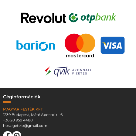
Céginformációk
MAGYAR FESTÉK KFT
1239 Budapest, Máté Apostol u. 6.
+36 20 959 4488
hoszigetelo@gmail.com