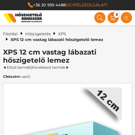
+36 20 959 4488
ÜGYFÉLSZOLGÁLAT!
0
Magyar Festék Kft.
Főoldal
Hőszigetelés
XPS
XPS 12 cm vastag lábazati hőszigetelő lemez
XPS 12 cm vastag lábazati
hőszigetelő lemez
|
Előző termék
Következő termék
Cikkszám:
xps12