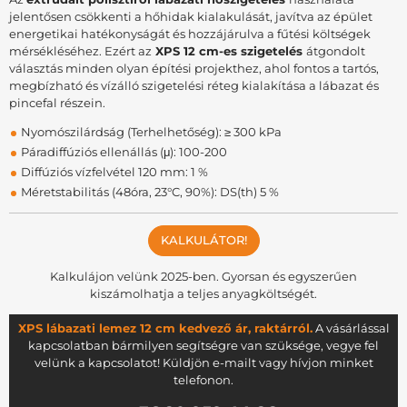
jelentősen csökkenti a hőhidak kialakulását, javítva az épület
energetikai hatékonyságát és hozzájárulva a fűtési költségek
mérsékléséhez. Ezért az
XPS 12 cm-es szigetelés
átgondolt
választás minden olyan építési projekthez, ahol fontos a tartós,
megbízható és vízálló szigetelési réteg kialakítása a lábazat és
pincefal részein.
Nyomószilárdság (Terhelhetőség): ≥ 300 kPa
Páradiffúziós ellenállás (μ): 100-200
Diffúziós vízfelvétel 120 mm: 1 %
Méretstabilitás (48óra, 23°C, 90%): DS(th) 5 %
KALKULÁTOR!
Kalkulájon velünk 2025-ben. Gyorsan és egyszerűen
kiszámolhatja a teljes anyagköltségét.
XPS lábazati lemez 12 cm kedvező ár, raktárról.
A vásárlással
kapcsolatban bármilyen segítségre van szüksége, vegye fel
velünk a kapcsolatot! Küldjön e-mailt vagy hívjon minket
telefonon.