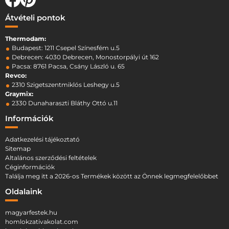
Átvételi pontok
Thermodam:
Budapest: 1211 Csepel Színesfém u.5
Debrecen: 4030 Debrecen, Monostorpályi út 162
Pacsa: 8761 Pacsa, Csány László u. 65
Revco:
2310 Szigetszentmiklós Leshegy u.5
Graymix:
2330 Dunaharaszti Bláthy Ottó u.11
Információk
Adatkezelési tájékoztató
Sitemap
Altalános szerződési feltételek
Céginformációk
Találja meg itt a 2026-os Termékek között az Önnek legmegfelelőbbet
Oldalaink
magyarfestek.hu
homlokzativakolat.com