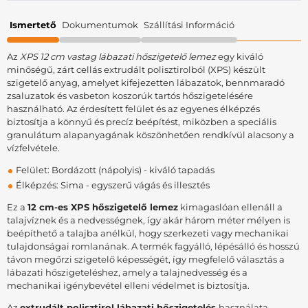
Ismertető
Dokumentumok
Szállítási Információ
Az
XPS 12 cm vastag lábazati hőszigetelő lemez
egy kiváló
minőségű, zárt cellás extrudált polisztirolból (XPS) készült
szigetelő anyag, amelyet kifejezetten lábazatok, bennmaradó
zsaluzatok és vasbeton koszorúk tartós hőszigetelésére
használható. Az érdesített felület és az egyenes élképzés
biztosítja a könnyű és precíz beépítést, miközben a speciális
granulátum alapanyagának köszönhetően rendkívül alacsony a
vízfelvétele.
Felület: Bordázott (nápolyis) - kiváló tapadás
Élképzés: Sima - egyszerű vágás és illesztés
Ez a
12 cm-es XPS hőszigetelő lemez
kimagaslóan ellenáll a
talajvíznek és a nedvességnek, így akár három méter mélyen is
beépíthető a talajba anélkül, hogy szerkezeti vagy mechanikai
tulajdonságai romlanának. A termék fagyálló, lépésálló és hosszú
távon megőrzi szigetelő képességét, így megfelelő választás a
lábazati hőszigeteléshez, amely a talajnedvesség és a
mechanikai igénybevétel elleni védelmet is biztosítja.
Az
extrudált polisztirol lábazati hőszigetelés
használata