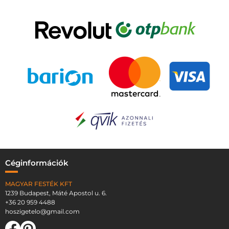
Céginformációk
MAGYAR FESTÉK KFT
1239 Budapest, Máté Apostol u. 6.
+36 20 959 4488
hoszigetelo@gmail.com