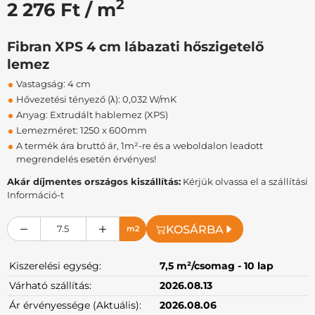
2
2 276 Ft / m
Fibran XPS 4 cm lábazati hőszigetelő
lemez
Vastagság: 4 cm
Hővezetési tényező (λ): 0,032 W/mK
Anyag: Extrudált hablemez (XPS)
Lemezméret: 1250 x 600mm
A termék ára bruttó ár, 1m²-re és a weboldalon leadott
megrendelés esetén érvényes!
Akár díjmentes országos kiszállítás:
Kérjük olvassa el a szállítási
Információ-t
KOSÁRBA
m2
Kiszerelési egység:
7,5 m²/csomag - 10 lap
Várható szállítás:
2026.08.13
Ár érvényessége (Aktuális):
2026.08.06