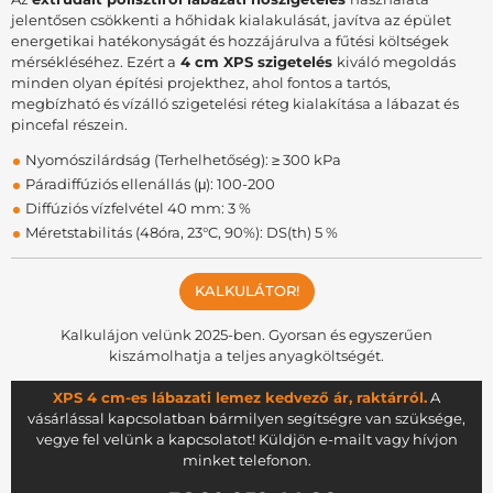
jelentősen csökkenti a hőhidak kialakulását, javítva az épület
energetikai hatékonyságát és hozzájárulva a fűtési költségek
mérsékléséhez. Ezért a
4 cm XPS szigetelés
kiváló megoldás
minden olyan építési projekthez, ahol fontos a tartós,
megbízható és vízálló szigetelési réteg kialakítása a lábazat és
pincefal részein.
Nyomószilárdság (Terhelhetőség): ≥ 300 kPa
Páradiffúziós ellenállás (μ): 100-200
Diffúziós vízfelvétel 40 mm: 3 %
Méretstabilitás (48óra, 23°C, 90%): DS(th) 5 %
KALKULÁTOR!
Kalkulájon velünk 2025-ben. Gyorsan és egyszerűen
kiszámolhatja a teljes anyagköltségét.
XPS 4 cm-es lábazati lemez kedvező ár, raktárról.
A
vásárlással kapcsolatban bármilyen segítségre van szüksége,
vegye fel velünk a kapcsolatot! Küldjön e-mailt vagy hívjon
minket telefonon.