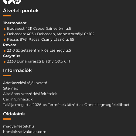
Átvételi pontok
Thermodam:
Budapest: 1211 Csepel Színesfém u.5
Debrecen: 4030 Debrecen, Monostorpályi út 162
Pacsa: 8761 Pacsa, Csány László u. 65
Revco:
2310 Szigetszentmiklós Leshegy u.5
Graymix:
2330 Dunaharaszti Bláthy Ottó u.11
Információk
Adatkezelési tájékoztató
Sitemap
Altalános szerződési feltételek
Céginformációk
Találja meg itt a 2026-os Termékek között az Önnek legmegfelelőbbet
Oldalaink
magyarfestek.hu
homlokzativakolat.com