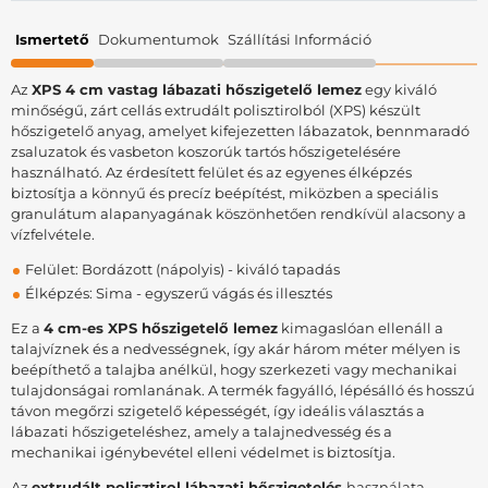
Ismertető
Dokumentumok
Szállítási Információ
Az
XPS 4 cm vastag lábazati hőszigetelő lemez
egy kiváló
minőségű, zárt cellás extrudált polisztirolból (XPS) készült
hőszigetelő anyag, amelyet kifejezetten lábazatok, bennmaradó
zsaluzatok és vasbeton koszorúk tartós hőszigetelésére
használható. Az érdesített felület és az egyenes élképzés
biztosítja a könnyű és precíz beépítést, miközben a speciális
granulátum alapanyagának köszönhetően rendkívül alacsony a
vízfelvétele.
Felület: Bordázott (nápolyis) - kiváló tapadás
Élképzés: Sima - egyszerű vágás és illesztés
Ez a
4 cm-es XPS hőszigetelő lemez
kimagaslóan ellenáll a
talajvíznek és a nedvességnek, így akár három méter mélyen is
beépíthető a talajba anélkül, hogy szerkezeti vagy mechanikai
tulajdonságai romlanának. A termék fagyálló, lépésálló és hosszú
távon megőrzi szigetelő képességét, így ideális választás a
lábazati hőszigeteléshez, amely a talajnedvesség és a
mechanikai igénybevétel elleni védelmet is biztosítja.
Az
extrudált polisztirol lábazati hőszigetelés
használata