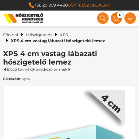
+36 20 959 4488
ÜGYFÉLSZOLGÁLAT!
0
Magyar Festék Kft.
Főoldal
Hőszigetelés
XPS
XPS 4 cm vastag lábazati hőszigetelő lemez
XPS 4 cm vastag lábazati
hőszigetelő lemez
|
Előző termék
Következő termék
Cikkszám:
xps4