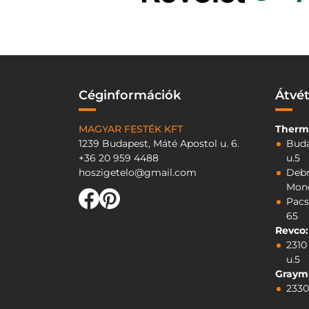
Céginformációk
Átvét
MAGYAR FESTÉK KFT
Therm
1239 Budapest, Máté Apostol u. 6.
Buda
+36 20 959 4488
u.5
hoszigetelo@gmail.com
Debr
Mono
Pacs
65
Revco:
2310
u.5
Graymi
2330