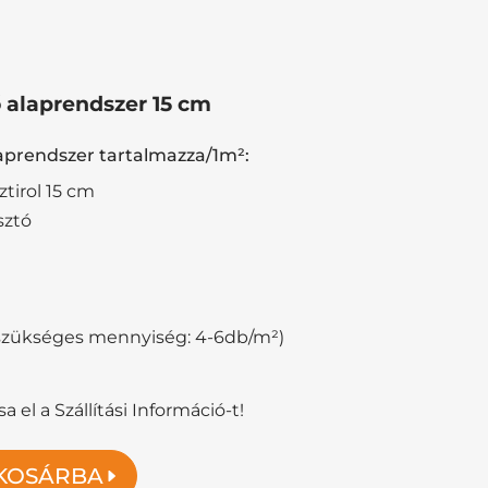
ő alaprendszer 15 cm
laprendszer tartalmazza/1m²:
ztirol 15 cm
sztó
(szükséges mennyiség: 4-6db/m²)
a el a Szállítási Információ-t!
KOSÁRBA