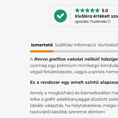
5.0
Kiválóra értékelt sz
igazolta: Trustindex
Ismertető
Szállítási Információ
Kivitele
A
Revco grafitos vakolat nélküli hőszig
csomag egy prémium minőségű kiindulási 
végső felületképzés, vagyis a színes ne
Ez a rendszer egy emelt szintű alapcs
Amely a megbízható és kiemelkedően hat
lelke a grafit adalékanyaggal dúsított po
Ideális választás, ha helytakarékos, mégis
textúráról később szeretne dönteni.