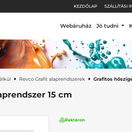
KEZDŐLAP
SZÁLLÍTÁSI 
Webáruház
Jó tudni
K
t.
élkül
Revco Grafit alaprendszerek
Grafitos hőszig
laprendszer 15 cm
Raktáron