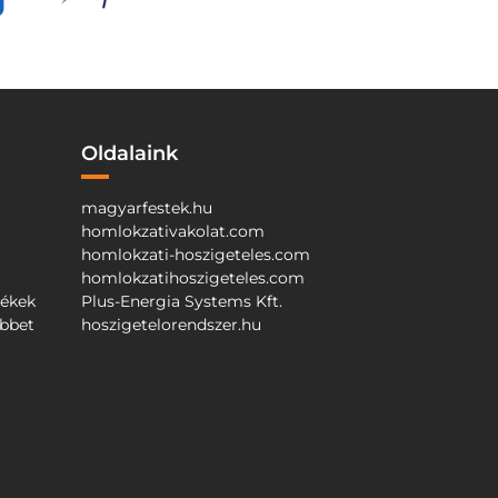
Oldalaink
magyarfestek.hu
homlokzativakolat.com
homlokzati-hoszigeteles.com
homlokzatihoszigeteles.com
mékek
Plus-Energia Systems Kft.
őbbet
hoszigetelorendszer.hu