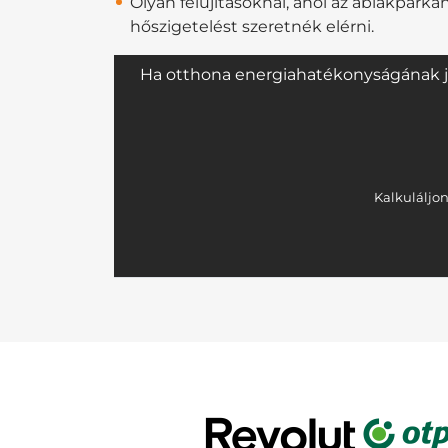
Olyan felújításoknál, ahol az ablakpárká
hőszigetelést szeretnék elérni.
Ha otthona energiahatékonyságának jav
Kalkuláljon