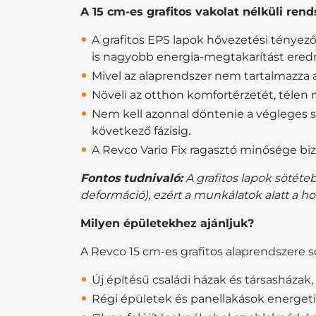
A 15 cm-es grafitos vakolat nélküli rend
A grafitos EPS lapok hővezetési tényez
is nagyobb energia-megtakarítást ere
Mivel az alaprendszer nem tartalmazza 
Növeli az otthon komfortérzetét, télen 
Nem kell azonnal döntenie a végleges szí
következő fázisig.
A Revco Vario Fix ragasztó minősége bizt
Fontos tudnivaló:
A grafitos lapok sötéte
deformáció), ezért a munkálatok alatt a h
Milyen épületekhez ajánljuk?
A Revco 15 cm-es grafitos alaprendszere 
Új építésű családi házak és társasházak,
Régi épületek és panellakások energetik