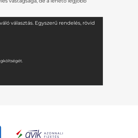
elés vastagsága, de a lehető legjobb
ló választás. Egyszerű rendelés, rövid
agköltségét.