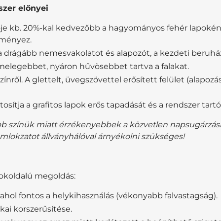
szer előnyei
ője kb. 20%-kal kedvezőbb a hagyományos fehér lapokén
dményez.
a drágább nemesvakolatot és alapozót, a kezdeti beruhá
melegebbet, nyáron hűvösebbet tartva a falakat.
nről. A glettelt, üvegszövettel erősített felület (alapozá
osítja a grafitos lapok erős tapadását és a rendszer tart
bb színük miatt érzékenyebbek a közvetlen napsugárzásra
omlokzatot állványhálóval árnyékolni szükséges!
sokoldalú megoldás:
 ahol fontos a helykihasználás (vékonyabb falvastagság).
ai korszerűsítése.