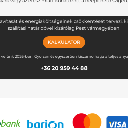
nyok vagy az eresz miatt korlátozott a beépíthető sziget
ítását és energiaköltségeinek csökkentését tervezi, kivá
szállítási határidővel kizárólag Pest vármegyében.
KALKULÁTOR
 velünk 2026-ban. Gyorsan és egyszerűen kiszámolhatja a teljes any
+36 20 959 44 88