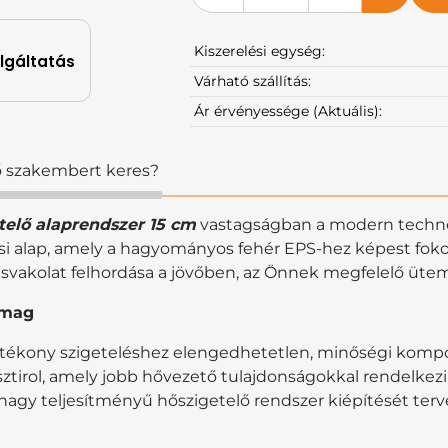
Kiszerelési egység:
olgáltatás
Várható szállítás:
Ár érvényessége (Aktuális):
ző szakembert keres?
etelő alaprendszer 15 cm
vastagságban a modern technol
alap, amely a hagyományos fehér EPS-hez képest fokozo
mesvakolat felhordása a jövőben, az Önnek megfelelő üt
omag
ékony szigeteléshez elengedhetetlen, minőségi kompo
lisztirol, amely jobb hővezető tulajdonságokkal rendelkez
 nagy teljesítményű hőszigetelő rendszer kiépítését terv