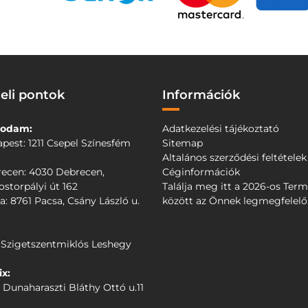
eli pontok
Információk
odam:
Adatkezelési tájékoztató
pest: 1211 Csepel Színesfém
Sitemap
Altalános szerződési feltételek
ecen: 4030 Debrecen,
Céginformációk
storpályi út 162
Találja meg itt a 2026-os Ter
a: 8761 Pacsa, Csány László u.
között az Önnek legmegfelel
 Szigetszentmiklós Leshegy
x:
 Dunaharaszti Bláthy Ottó u.11