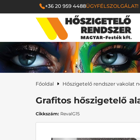
+36 20 959 4488
ÜGYFÉLSZOLGÁLAT!
Magyar Festék Kf
Főoldal
Hőszigetelő rendszer vakolat n
Grafitos hőszigetelő a
Cikkszám:
RevalG15