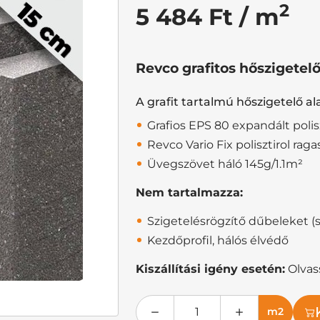
2
5 484 Ft / m
Revco grafitos hőszigetel
A grafit tartalmú hőszigetelő a
Grafios EPS 80 expandált polis
Revco Vario Fix polisztirol raga
Üvegszövet háló 145g/1.1m²
Nem tartalmazza:
Szigetelésrögzítő dűbeleket 
Kezdőprofil, hálós élvédő
Kiszállítási igény esetén:
Olvass
m2