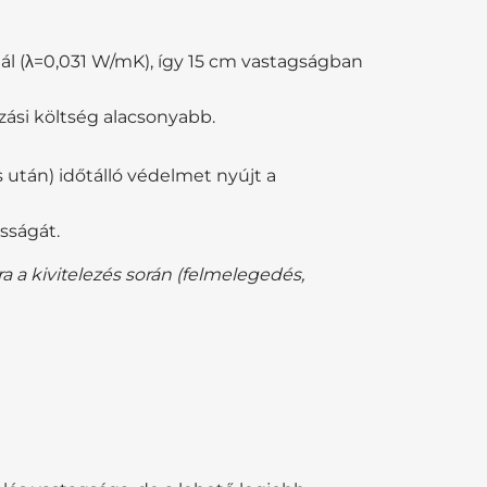
ál (λ=0,031 W/mK), így 15 cm vastagságban
zási költség alacsonyabb.
s után) időtálló védelmet nyújt a
ósságát.
 a kivitelezés során (felmelegedés,