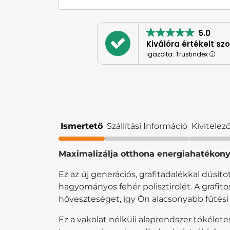
5.0
Kiválóra értékelt sz
igazolta: Trustindex
Ismertető
Szállítási Információ
Kivitele
Maximalizálja otthona energiahatékony
Ez az új generációs, grafitadalékkal dúsít
hagyományos fehér polisztirolét. A grafi
hőveszteséget, így Ön alacsonyabb fűtési
Ez a vakolat nélküli alaprendszer tökélet