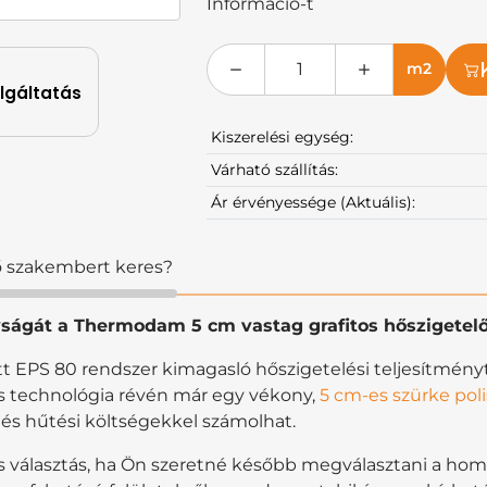
Információ-t
m2
olgáltatás
Kiszerelési egység:
Várható szállítás:
Ár érvényessége (Aktuális):
ző szakembert keres?
ságát a Thermodam 5 cm vastag grafitos hőszigetelő
ott EPS 80 rendszer kimagasló hőszigetelési teljesítmény
tos technológia révén már egy vékony,
5 cm-es szürke polis
 és hűtési költségekkel számolhat.
es választás, ha Ön szeretné később megválasztani a homl