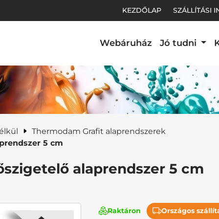
KEZDŐLAP
SZÁLLÍTÁSI 
Webáruház
Jó tudni
K
t.
élkül
Thermodam Grafit alaprendszerek
aprendszer 5 cm
szigetelő alaprendszer 5 cm
Raktáron
Országos szállít