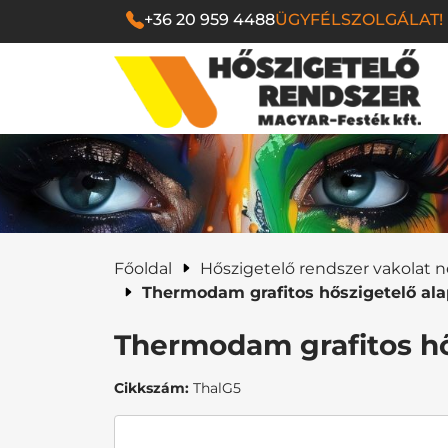
+36 20 959 4488
ÜGYFÉLSZOLGÁLAT!
Magyar Festék Kf
Főoldal
Hőszigetelő rendszer vakolat n
Thermodam grafitos hőszigetelő al
Thermodam grafitos hő
Cikkszám:
ThalG5