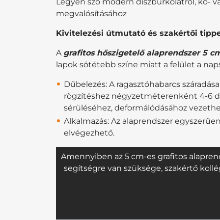
Legyen szó modern díszburkolatról, kő- vag
megvalósításához
Kivitelezési útmutató és szakértői tipp
A
grafitos hőszigetelő alaprendszer 5 c
lapok sötétebb színe miatt a felület a na
Dűbelezés: A ragasztóhabarcs száradása 
rögzítéshez négyzetméterenként 4-6 da
sérüléséhez, deformálódásához vezethe
Alkalmazás: Az alaprendszer egyszerűen
elvégezhető.
Amennyiben az 5 cm-es grafitos alapren
segítségre van szüksége, szakértő koll