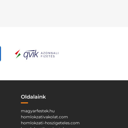
Oldalaink
magyarfestek.hu
homlokzativakolat.com
homlokzati-hoszigeteles.com