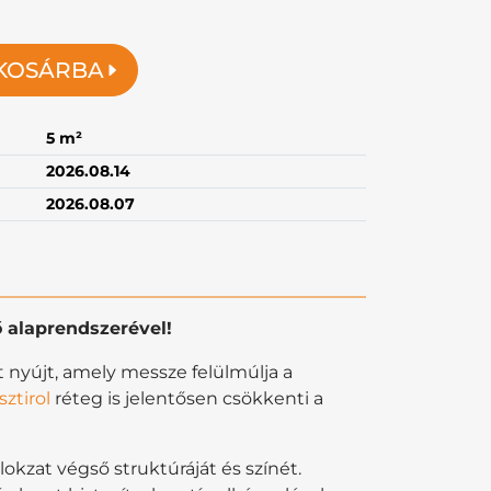
KOSÁRBA
5 m²
2026.08.14
2026.08.07
 alaprendszerével!
t nyújt, amely messze felülmúlja a
ztirol
réteg is jelentősen csökkenti a
okzat végső struktúráját és színét.