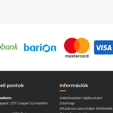
eli pontok
Információk
odam:
Adatkezelési tájékoztató
pest: 1211 Csepel Színesfém
Sitemap
Altalános szerződési feltételek