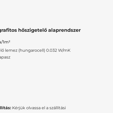
afitos hőszigetelő alaprendszer
a/1m²
elő lemez (hungarocell) 0.032 W/mK
apasz
lítás:
Kérjük olvassa el a szállítási