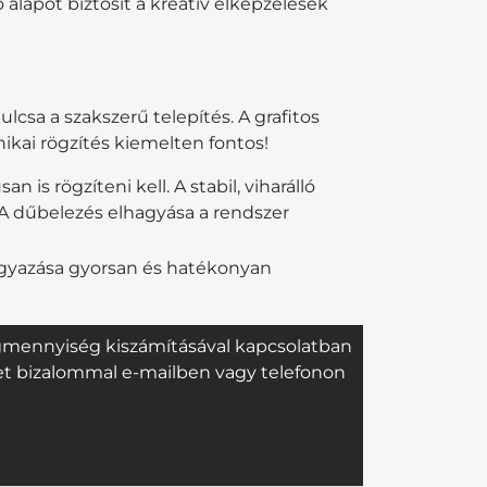
 alapot biztosít a kreatív elképzelések
sa a szakszerű telepítés. A grafitos
ikai rögzítés kiemelten fontos!
s rögzíteni kell. A stabil, viharálló
A dűbelezés elhagyása a rendszer
eágyazása gyorsan és hatékonyan
agmennyiség kiszámításával kapcsolatban
ket bizalommal e-mailben vagy telefonon