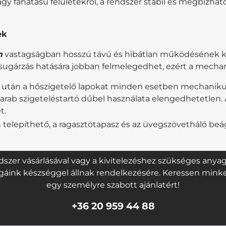
y fahatású felületekről, a rendszer stabil és megbízható
ek
m
vastagságban hosszú távú és hibátlan működésének kulc
psugárzás hatására jobban felmelegedhet, ezért a mechan
után a hőszigetelő lapokat minden esetben mechanikusan i
rab szigeteléstartó dűbel használata elengedhetetlen. 
t.
 telepíthető, a ragasztótapasz és az üvegszövetháló b
dszer vásárlásával vagy a kivitelezéshez szükséges any
égáink készséggel állnak rendelkezésére. Keressen min
egy személyre szabott ajánlatért!
+36 20 959 44 88