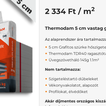
2
2 334 Ft / m
Thermodam 5 cm vastag gr
Az alaprendszer ára tartalmazz
5 cm Grafitos szürke hősziget
Thermodam TDR40 ragasztót
Üvegszövetháló 145g 1.1m²
Nem tartalmazza:
Szigeteléstartó dűbeleket
Vékonyvakolatot, alapozót
Profilokat, élvédőket
Akár díjmentes országos kiszál