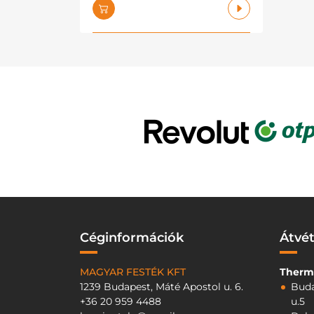
Céginformációk
Átvét
MAGYAR FESTÉK KFT
Therm
1239 Budapest, Máté Apostol u. 6.
Buda
+36 20 959 4488
u.5