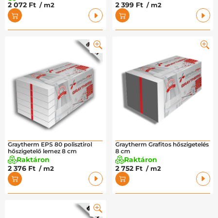
2 072 Ft
2 399 Ft
/ m2
/ m2
Graytherm EPS 80 polisztirol
Graytherm Grafitos hőszigetelés
hőszigetelő lemez 8 cm
8 cm
Raktáron
Raktáron
2 376 Ft
2 752 Ft
/ m2
/ m2