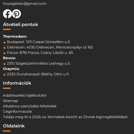
hoszigetelo@gmail.com
Átvételi pontok
Thermodam:
Budapest: 1211 Csepel Színesfém u.5
Debrecen: 4030 Debrecen, Monostorpályi út 162
Pacsa: 8761 Pacsa, Csány László u. 65
Revco:
2310 Szigetszentmiklós Leshegy u.5
Graymix:
2330 Dunaharaszti Bláthy Ottó u.11
Információk
Adatkezelési tájékoztató
Sitemap
Altalános szerződési feltételek
Céginformációk
Találja meg itt a 2026-os Termékek között az Önnek legmegfelelőbbet
Oldalaink