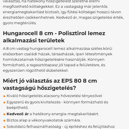
választás, ha hatékony hőszigetelést szeretne elérni
megfizethető költségekkel. Ez a vastagság már jelentős
energiamegtakarítást biztosít, így fűtési költségei hosszú távon
érezhetően csökkenhetnek. Kedvező ár, magas szigetelési érték,
gyors megtérülés.
Hungarocell 8 cm - Polisztirol lemez
alkalmazási területek
A 8 cm vastag hungarocell lemez alkalmazása széles körű:
elsősorban családi házak, társasházak, ipari létesítmények
homlokzatainak hőszigetelésére használják. Könnyen
formázható, a ragasztótapasz jól tapad a felületésre, és
egyszerűen rögzíthető dübelekkel.
Miért jó választás az EPS 80 8 cm
vastagságú hőszigetelés?
Kiváló hőszigetelés alacsony hővezetési tényezővel
Egyszerű és gyors kivitelezés - könnyen formázható és
beépíthető.
Kedvező ár
a hatékony energia-megtakarításért.
Biztos alap a vékonyvakolatok számára.
Sokoldalú felhasználhatóság - új építéshez és felújításhoz