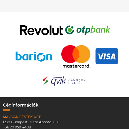
Céginformációk
MAGYAR FESTÉK KFT
1239 Budapest, Máté Apostol u. 6.
+36 20 959 4488