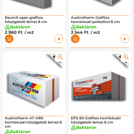
Baumit open grafitos
Austrotherm Grafitos
hőszigetelő lemez 8 cm
homlokzati polisztirol 8 cm
Raktáron
Raktáron
2 960 Ft
2 544 Ft
/ m2
/ m2
Austrotherm AT-H80
EPS 80 Grafitos homlokzati
homlokzati hőszigetelő lemez 8
hőszigetelő lemez 8 cm
cm
Raktáron
Raktáron