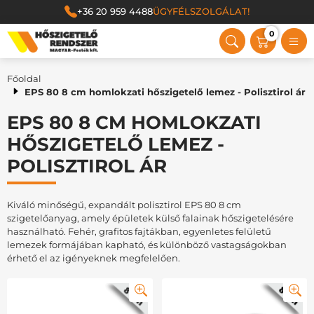
+36 20 959 4488
ÜGYFÉLSZOLGÁLAT!
0
Magyar Festék Kft.
Főoldal
EPS 80 8 cm homlokzati hőszigetelő lemez - Polisztirol ár
EPS 80 8 CM HOMLOKZATI
HŐSZIGETELŐ LEMEZ -
POLISZTIROL ÁR
Kiváló minőségű, expandált polisztirol EPS 80 8 cm
szigetelőanyag, amely épületek külső falainak hőszigetelésére
használható. Fehér, grafitos fajtákban, egyenletes felületű
lemezek formájában kapható, és különböző vastagságokban
érhető el az igényeknek megfelelően.