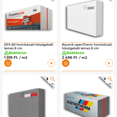
EPS 80 homlokzati hőszigetelő
Baumit openTherm homlokzati
lemez 8 cm
hőszigetelő lemez 8 cm
Raktáron
Raktáron
1 919 Ft
2 496 Ft
/ m2
/ m2