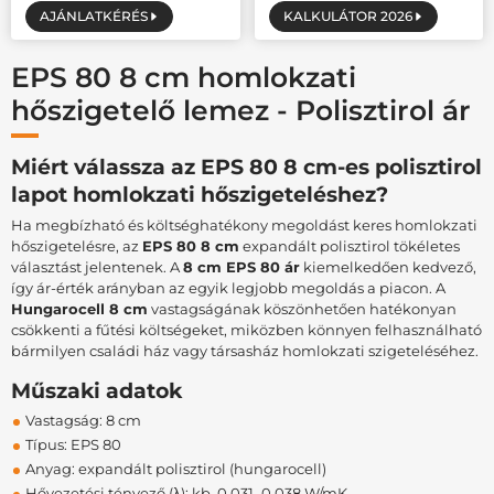
AJÁNLATKÉRÉS
KALKULÁTOR 2026
EPS 80 8 cm homlokzati
hőszigetelő lemez - Polisztirol ár
Miért válassza az EPS 80 8 cm-es polisztirol
lapot homlokzati hőszigeteléshez?
Ha megbízható és költséghatékony megoldást keres homlokzati
hőszigetelésre, az
EPS 80 8 cm
expandált polisztirol tökéletes
választást jelentenek. A
8 cm EPS 80 ár
kiemelkedően kedvező,
így ár-érték arányban az egyik legjobb megoldás a piacon. A
Hungarocell 8 cm
vastagságának köszönhetően hatékonyan
csökkenti a fűtési költségeket, miközben könnyen felhasználható
bármilyen családi ház vagy társasház homlokzati szigeteléséhez.
Műszaki adatok
Vastagság: 8 cm
Típus: EPS 80
Anyag: expandált polisztirol (hungarocell)
Hővezetési tényező (λ): kb. 0,031–0,038 W/mK