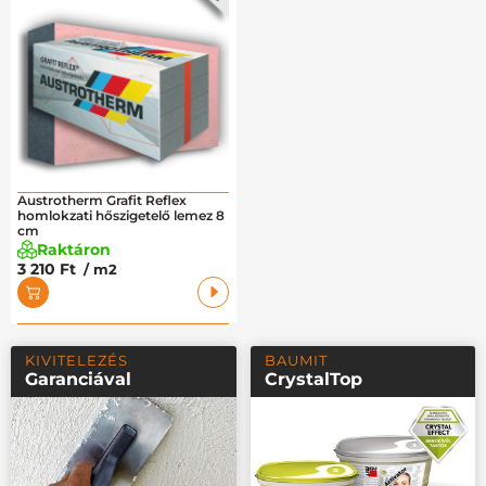
Austrotherm Grafit Reflex
homlokzati hőszigetelő lemez 8
cm
Raktáron
3 210 Ft
/ m2
KIVITELEZÉS
BAUMIT
Garanciával
CrystalTop