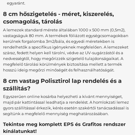
egyaránt.
8 cm hőszigetelés - méret, kiszerelés,
csomagolás, tárolás
A lemezek standard mérete általában 1000 x 500 mm (0,5m2),
vastagságuk 80 mm. A termékek fóliázott egységcsomagokban
kerülnek forgalomba 3m2/bála, és egyedi méretekben is
rendelhetők a specifikus igényeknek megfelelően. A lemezeket
száraz, fedett helyen kell tárolni, védve az UV-sugárzástól és a
nedvességtől, hogy megőrizzék szigetelő tulajdonságaikat. A
megfelelő tárolási körülmények biztosítása mellett a termék
hosszú ideig megőrzi minőségét és felhasználhatóságát.
8 cm vastag Polisztirol lap rendelés és a
szállítás?
Egyszerűen online kosárba helyezheti a kívánt mennyiséget,
majd pár kattintással leadhatja a rendelést. A homlokzati lemez
gyors szállítással érkezik, kérés esetén szakértői tanácsadással is
segítünk a megfelelő mennyiség meghatározásában.
Tekintse meg komplett EPS és Grafitos rendszer
kínálatunkat!