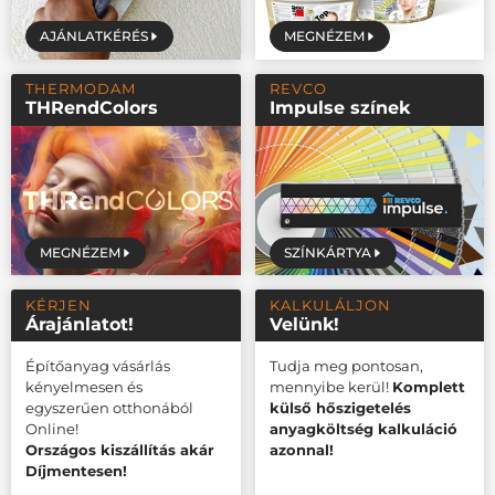
AJÁNLATKÉRÉS
MEGNÉZEM
THERMODAM
REVCO
THRendColors
Impulse színek
MEGNÉZEM
SZÍNKÁRTYA
KÉRJEN
KALKULÁLJON
Árajánlatot!
Velünk!
Építőanyag vásárlás
Tudja meg pontosan,
kényelmesen és
mennyibe kerül!
Komplett
egyszerűen otthonából
külső hőszigetelés
Online!
anyagköltség kalkuláció
Országos kiszállítás akár
azonnal!
Díjmentesen!