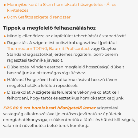
Mennyibe kerül a 8 cm homlokzati hőszigetelés - Ár és
kivitelezés
8 cm Grafitos szigetelő rendszer
Tippek a megfelelő felhasználáshoz
Mindig ellenőrizze az alapfelület teherbírását és tapadását!
Ragasztás: A szigetelést polisztirol ragasztóval (például
Thermodam TDR40
,
Baumit Proficontact
vagy Graytex
Standard ragasztókkal) érdemes rögzíteni, pont-perem
ragasztási technika javasolt.
Dübelezés: Minden esetben megfelelő hosszúságú dübelt
használjunk a biztonságos rögzítéshez.
Hálózás: Üvegszövet háló alkalmazásával hosszú távon
megelőzhetők a felületi repedések.
Díszvakolat: A szigetelés felületére vékonyvakolatot kell
felhordani, hogy tartós és esztétikus homlokzatot kapjunk.
EPS 80 8 cm homlokzati hőszigetelő lemez
szigetelési
vastagság alkalmazásával jelentősen javítható az épületek
energiahatékonysága, csökkenthetők a fűtési és hűtési költségek,
valamint növelhető a belső terek komfortja.