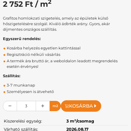
2
2 752 Ft / m
Grafitos homlokzati szigetelés, amely az épületek külső
hőszigetelésére szolgál. Kiváló ár/érték arány. Gyors, akár
díjmentes országos szállítás.
Egyszerű rendelés:
Kosárba helyezés egyetlen kattintással
Regisztráció nélküli vásárlás
A termék ára bruttó ár, a weboldalon leadott megrendelés
esetén érvényes!
Szállítás:
3-7 munkanap
Személyesen is átvehető
KOSÁRBA
m2
Kiszerelési egység:
3 m²/csomag
Várható szállítás:
2026.08.17