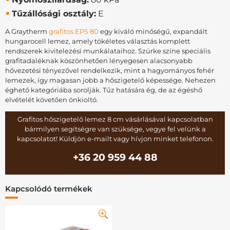
Tűzállósági osztály:
E
A Graytherm
grafitos EPS 80
egy kiváló minőségű, expandált
hungarocell lemez, amely tökéletes választás komplett
rendszerek kivitelezési munkálataihoz. Szürke színe speciális
grafitadaléknak köszönhetően lényegesen alacsonyabb
hővezetési tényezővel rendelkezik, mint a hagyományos fehér
lemezek, így magasan jobb a hőszigetelő képessége. Nehezen
éghető kategóriába sorolják. Tűz hatására ég, de az égéshő
elvételét követően önkioltó.
Grafitos hőszigetelő lemez 8 cm vásárlásával kapcsolatban
bármilyen segítségre van szüksége, vegye fel velünk a
kapcsolatot! Küldjön e-mailt vagy hívjon minket telefonon.
+36 20 959 44 88
Kapcsolódó termékek