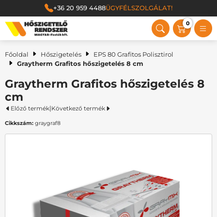
+36 20 959 4488
ÜGYFÉLSZOLGÁLAT!
0
Magyar Festék Kft.
Főoldal
Hőszigetelés
EPS 80 Grafitos Polisztirol
Graytherm Grafitos hőszigetelés 8 cm
Graytherm Grafitos hőszigetelés 8
cm
|
Előző termék
Következő termék
Cikkszám:
graygraf8