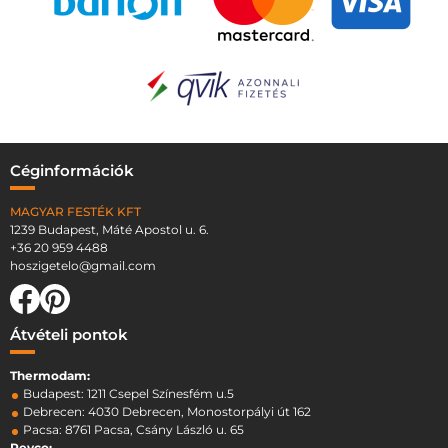
Céginformációk
MAGYAR FESTÉK KFT
1239 Budapest, Máté Apostol u. 6.
+36 20 959 4488
hoszigetelo@gmail.com
Átvételi pontok
Thermodam:
Budapest: 1211 Csepel Színesfém u.5
Debrecen: 4030 Debrecen, Monostorpályi út 162
Pacsa: 8761 Pacsa, Csány László u. 65
Revco: