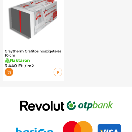
Graytherm Grafitos hőszigetelés
10 cm
Raktáron
3 440 Ft
/ m2