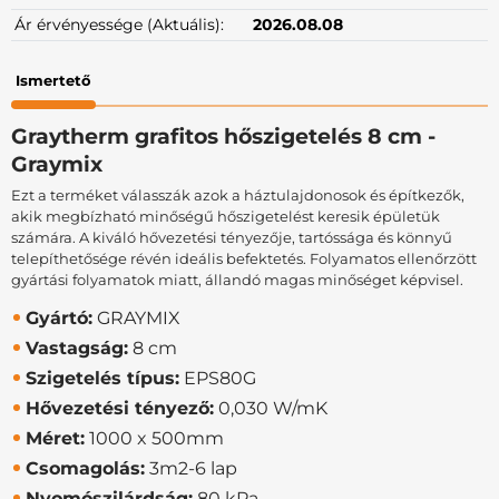
Ár érvényessége (Aktuális):
2026.08.08
Ismertető
Graytherm grafitos hőszigetelés 8 cm -
Graymix
Ezt a terméket válasszák azok a háztulajdonosok és építkezők,
akik megbízható minőségű hőszigetelést keresik épületük
számára. A kiváló hővezetési tényezője, tartóssága és könnyű
telepíthetősége révén ideális befektetés. Folyamatos ellenőrzött
gyártási folyamatok miatt, állandó magas minőséget képvisel.
Gyártó:
GRAYMIX
Vastagság:
8 cm
Szigetelés típus:
EPS80G
Hővezetési tényező:
0,030 W/mK
Méret:
1000 x 500mm
Csomagolás:
3m2-6 lap
Nyomószilárdság:
80 kPa