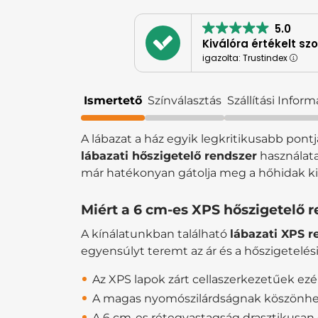
5.0
Kiválóra értékelt sz
igazolta: Trustindex
Ismertető
Színválasztás
Szállítási Inform
A lábazat a ház egyik legkritikusabb pontj
lábazati hőszigetelő rendszer
használata
már hatékonyan gátolja meg a hőhidak kial
Miért a 6 cm-es XPS hőszigetelő r
A kínálatunkban található
lábazati XPS r
egyensúlyt teremt az ár és a hőszigetelési
Az XPS lapok zárt cellaszerkezetűek ezé
A magas nyomószilárdságnak köszönhetően
A 6 cm-es rétegvastagság drasztikusan 