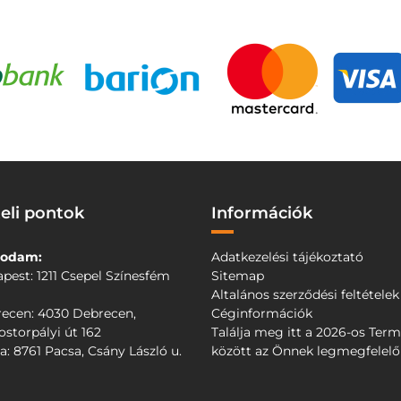
eli pontok
Információk
odam:
Adatkezelési tájékoztató
pest: 1211 Csepel Színesfém
Sitemap
Altalános szerződési feltételek
ecen: 4030 Debrecen,
Céginformációk
storpályi út 162
Találja meg itt a 2026-os Ter
a: 8761 Pacsa, Csány László u.
között az Önnek legmegfelel