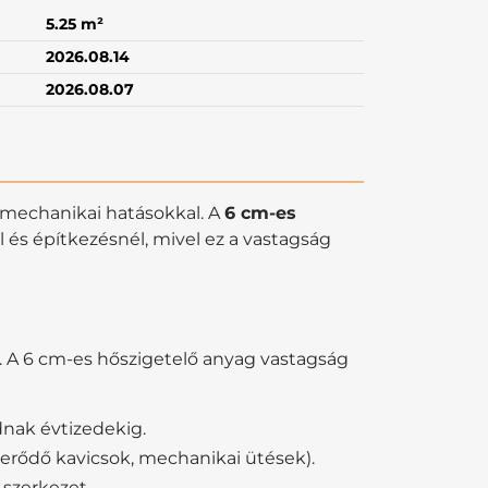
5.25 m²
2026.08.14
2026.08.07
 a mechanikai hatásokkal. A
6 cm-es
 és építkezésnél, mivel ez a vastagság
A 6 cm-es hőszigetelő anyag vastagság
dnak évtizedekig.
verődő kavicsok, mechanikai ütések).
 szerkezet.