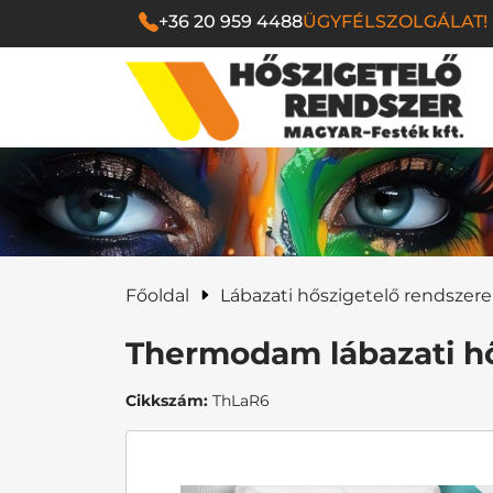
+36 20 959 4488
ÜGYFÉLSZOLGÁLAT!
Magyar Festék Kf
Főoldal
Lábazati hőszigetelő rendszer
Thermodam lábazati hő
Cikkszám:
ThLaR6