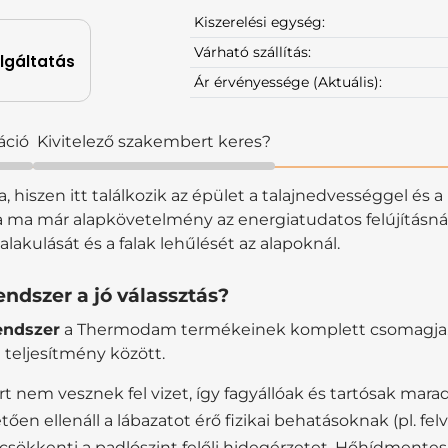
Kiszerelési egység:
Várható szállítás:
olgáltatás
Ár érvényessége (Aktuális):
áció
Kivitelező szakembert keres?
a, hiszen itt találkozik az épület a talajnedvességgel és
 ma már alapkövetelmény az energiatudatos felújításnál
akulását és a falak lehűlését az alapoknál.
endszer a jó válassztás?
endszer
a Thermodam termékeinek komplett csomagja. 
 teljesítmény között.
rt nem vesznek fel vizet, így fagyállóak és tartósak mara
 ellenáll a lábazatot érő fizikai behatásoknak (pl. fel
csökkenti a padlószint felőli hidegérzetet. Hőhídmentes