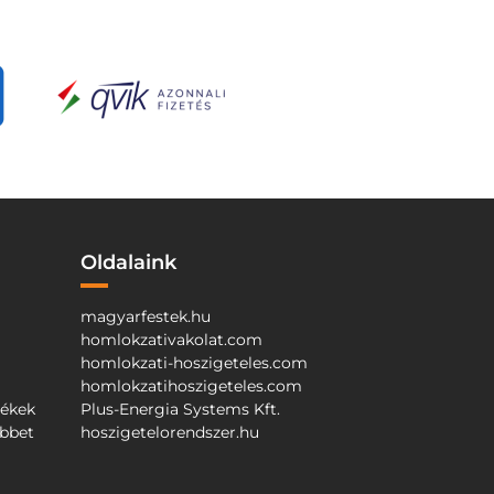
Oldalaink
magyarfestek.hu
homlokzativakolat.com
homlokzati-hoszigeteles.com
homlokzatihoszigeteles.com
mékek
Plus-Energia Systems Kft.
őbbet
hoszigetelorendszer.hu