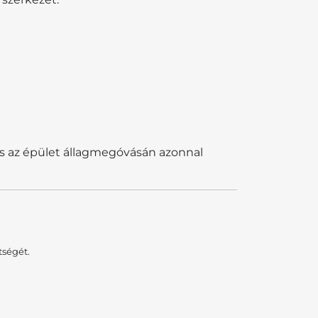
s az épület állagmegóvásán azonnal
tségét.