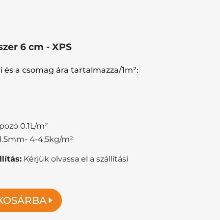
szer 6 cm - XPS
ei és a csomag ára tartalmazza/1m²:
apozó 0.1L/m²
1.5mm- 4-4,5kg/m²
lítás:
Kérjük olvassa el a szállítási
KOSÁRBA