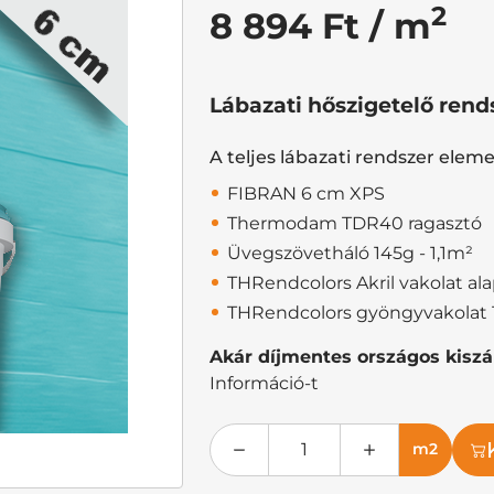
2
8 894 Ft / m
Lábazati hőszigetelő rend
A teljes lábazati rendszer elem
FIBRAN 6 cm XPS
Thermodam TDR40 ragasztó
Üvegszövetháló 145g - 1,1m²
THRendcolors Akril vakolat al
THRendcolors gyöngyvakolat 
Akár díjmentes országos kiszál
Információ-t
m2