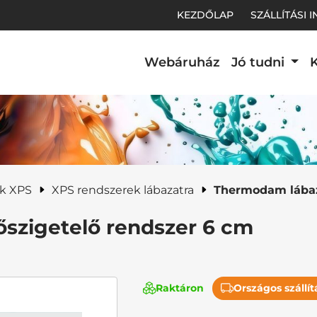
KEZDŐLAP
SZÁLLÍTÁSI 
Webáruház
Jó tudni
K
t.
ek XPS
XPS rendszerek lábazatra
Thermodam lábaz
szigetelő rendszer 6 cm
Raktáron
Országos szállít