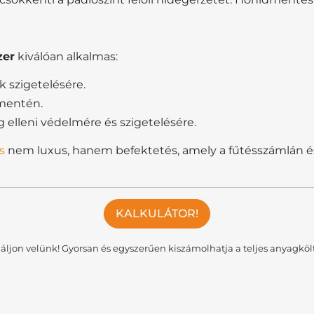
zer
kiválóan alkalmas:
k szigetelésére.
mentén.
g elleni védelmére és szigetelésére.
s
nem luxus, hanem befektetés, amely a fűtésszámlán é
KALKULÁTOR!
áljon velünk! Gyorsan és egyszerűen kiszámolhatja a teljes anyagköl