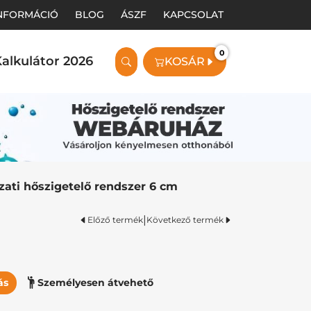
INFORMÁCIÓ
BLOG
ÁSZF
KAPCSOLAT
0
alkulátor 2026
KOSÁR
ati hőszigetelő rendszer 6 cm
|
Előző termék
Következő termék
ás
Személyesen átvehető