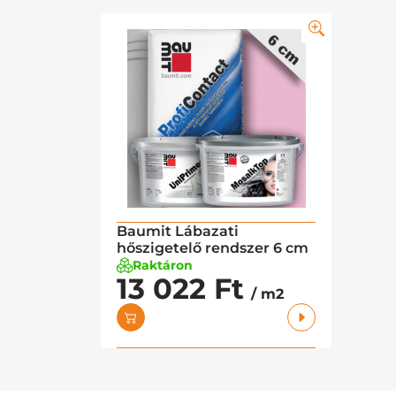
Baumit Lábazati
hőszigetelő rendszer 6 cm
Raktáron
13 022 Ft
/ m2