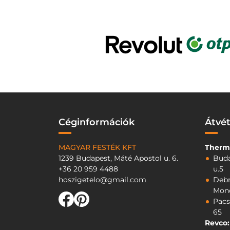
Céginformációk
Átvét
MAGYAR FESTÉK KFT
Therm
1239 Budapest, Máté Apostol u. 6.
Buda
+36 20 959 4488
u.5
hoszigetelo@gmail.com
Debr
Mono
Pacs
65
Revco: