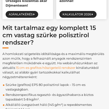
Országos kiszállítás akár
azonnal!
Díjmentesen!
AJÁNLATKÉRÉS
KALKULÁTOR 2026
Mit tartalmaz egy komplett 15
cm vastag szürke polisztirol
rendszer?
A homlokzati szigetelés időtállósága és a maximális megtérülés
azon múlik, hogy a felhasznált anyagok rendszerszinten
megfelelően működnek-e együtt. Ha webáruházunkban az
aktuális
15 cm-es grafitos hőszigetelő rendszer
kínálatunkból
választ, az alábbi gyári tartozékokkal kalkulálhat
négyzetméterenként:
Szürke (grafitos) EPS 80 polisztirol lapok – 15 cm-es
vastagságban.
Rendszerspecifikus ragasztó- és ágyazóhabarcs a biztos
tapadásért 5-8 kg/m².
Alkáliálló üvegszövet háló (145 g/m²) a repedésmentes