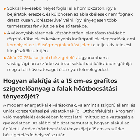
Sokkal kevesebb helyet foglal el a homlokzaton, így a
bejáratok, ereszek, és különösen az ablakbélések nem fognak
drasztikusan „lőrésszerűvé” válni, így lényegesen több
természetes fény jut be a belső terekbe.
A vékonyabb rétegnek köszönhetően jelentősen rövidebb
rögzítő dűbelek és keskenyebb indítóprofilok elegendőek, ami
komoly plusz költségmegtakarítást jelent
a teljes kivitelezési
kiegészítők szintjén.
Akár 20-25%-kal jobb hőszigetelés!
Ugyanabban a
vastagságban a szürke változat sokkal radikálisabban gátolja
meg a téli hőveszteséget és a nyári felmelegedést.
Hogyan alakítja át a 15 cm-es grafitos
szigetelőanyag a falak hőátbocsátási
tényezőjét?
A modern energetikai elvárásoknak, valamint a szigorú állami és
uniós korszerűsítési pályázatoknak (pl. Otthonfelújítási Program)
való megfelelés érdekében fontos látni, mit tud ez a vastagság a
gyakorlatban. Az alábbi táblázat bemutatja, hogyan alakul az
épület U-értéke (hőátbocsátási tényezője) a 15 cm-es szürke
hőszigetelés felhelyezése után: