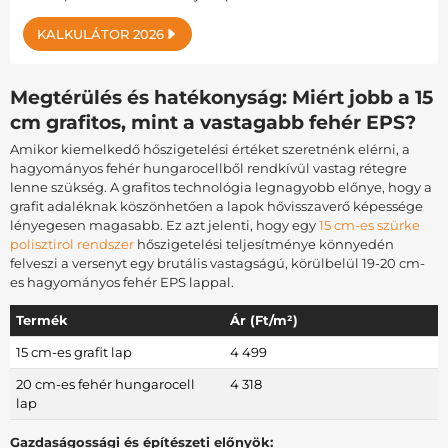
KALKULÁTOR 2026
Megtérülés és hatékonyság: Miért jobb a 15
cm grafitos, mint a vastagabb fehér EPS?
Amikor kiemelkedő hőszigetelési értéket szeretnénk elérni, a
hagyományos fehér hungarocellből rendkívül vastag rétegre
lenne szükség. A grafitos technológia legnagyobb előnye, hogy a
grafit adaléknak köszönhetően a lapok hővisszaverő képessége
lényegesen magasabb. Ez azt jelenti, hogy egy
15 cm-es szürke
polisztirol rendszer
hőszigetelési teljesítménye könnyedén
felveszi a versenyt egy brutális vastagságú, körülbelül 19-20 cm-
es hagyományos fehér EPS lappal.
Termék
Ár (Ft/m²)
15 cm-es grafit lap
4 499
20 cm-es fehér hungarocell
4 318
lap
Gazdaságossági és építészeti előnyök: