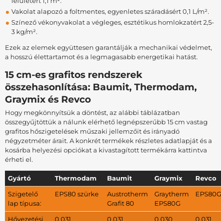
felületért 1,1 m².
Vakolat alapozó a foltmentes, egyenletes száradásért 0,1 L/m².
Színező vékonyvakolat a végleges, esztétikus homlokzatért 2,5-
3 kg/m².
Ezek az elemek együttesen garantálják a mechanikai védelmet,
a hosszú élettartamot és a legmagasabb energetikai hatást.
15 cm-es grafitos rendszerek
összehasonlítása: Baumit, Thermodam,
Graymix és Revco
Hogy megkönnyítsük a döntést, az alábbi táblázatban
összegyűjtöttük a nálunk elérhető legnépszerűbb 15 cm vastag
grafitos hőszigetelések műszaki jellemzőit és irányadó
négyzetméter árait. A konkrét termékek részletes adatlapját és a
kosárba helyezési opciókat a kivastagított termékárra kattintva
érheti el.
Gyártó
Thermodam
Baumit
Graymix
Revco
Szigetelő
EPS80 szürke
Austrotherm
Graytherm
EPS80
lap típusa:
Grafit 80
EPS80G
Hővezetési
0,031
0,031
0,030
0,031