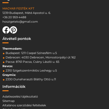
MAGYAR FESTÉK KFT
1239 Budapest, Máté Apostol u. 6.
+36 20 959 4488
hoszigetelo@gmail.com
Átvételi pontok
Thermodam:
Budapest: 1211 Csepel Színesfém u.5
Debrecen: 4030 Debrecen, Monostorpályi út 162
Pacsa: 8761 Pacsa, Csány László u. 65
Revco:
2310 Szigetszentmiklós Leshegy u.5
Graymix:
2330 Dunaharaszti Bláthy Ottó u.11
Információk
Adatkezelési tájékoztató
Sitemap
Altalános szerződési feltételek