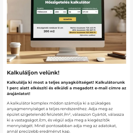
Kalkuláljon velünk!
Kalkulálja ki most a teljes anyagköltséget! Kalkulátorunk
1 perc alatt elkészíti és elküldi a megadott e-mail címre az
árajánlatot!
A kalkulátor komplex módon számolja ki a szükséges
anyagmennyiséget a teljes rendszeréhez. Adja meg az
épület szigetelendő felületét /m², válasszon Gyártót, válassza
ki a vastagságot /cm, és végül adja meg a kiegészítők
mennyiségét. Minél pontosabban adja meg az adatokat,
annál precízebb eredményt kap.