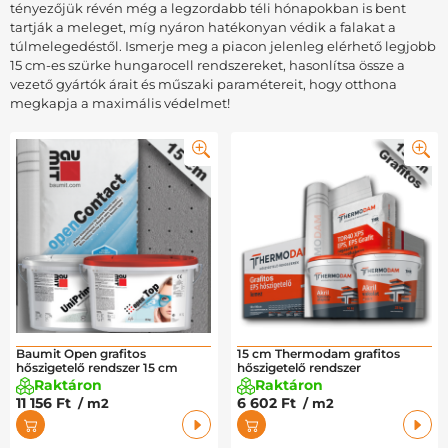
tényezőjük révén még a legzordabb téli hónapokban is bent
tartják a meleget, míg nyáron hatékonyan védik a falakat a
túlmelegedéstől. Ismerje meg a piacon jelenleg elérhető legjobb
15 cm-es szürke hungarocell rendszereket, hasonlítsa össze a
vezető gyártók árait és műszaki paramétereit, hogy otthona
megkapja a maximális védelmet!
Baumit Open grafitos
15 cm Thermodam grafitos
hőszigetelő rendszer 15 cm
hőszigetelő rendszer
Raktáron
Raktáron
11 156 Ft
6 602 Ft
/ m2
/ m2