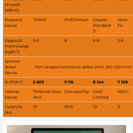
tényező
(W/mK):
Ragasztó
TDR40
ProfiContact
Graytex
Vario
típusa:
Standard
Fix
D
Ragasztó
5-6
8
6-8
5-6
mennyisége
(kg/m²):
Ajánlott
dűbel
Fém szeges homlokzati dűbel (min. 200-220 mm)
típusa:
Ár (Ft/m²)
6 602
9 116
8 144
7 109
Vakolat
THRendColors
GranoporTop
Coral
NEO+
típusa:
Akril
Limited
Garancia
10
25+5
10
5
(év):