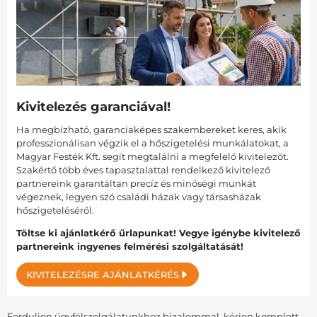
Kivitelezés garanciával!
Ha megbízható, garanciaképes szakembereket keres, akik
professzionálisan végzik el a hőszigetelési munkálatokat, a
Magyar Festék Kft. segít megtalálni a megfelelő kivitelezőt.
Szakértő több éves tapasztalattal rendelkező kivitelező
partnereink garantáltan precíz és minőségi munkát
végeznek, legyen szó családi házak vagy társasházak
hőszigeteléséről.
Töltse ki ajánlatkérő űrlapunkat! Vegye igénybe kivitelező
partnereink ingyenes felmérési szolgáltatását!
KIVITELEZÉSRE AJÁNLATKÉRÉS
Forduljon ügyfélszolgálatunkhoz bizalommal, kérjen komplett