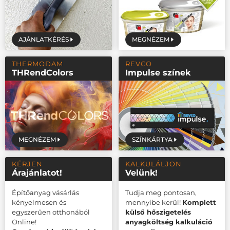
AJÁNLATKÉRÉS
MEGNÉZEM
THERMODAM
REVCO
THRendColors
Impulse színek
MEGNÉZEM
SZÍNKÁRTYA
KÉRJEN
KALKULÁLJON
Árajánlatot!
Velünk!
Építőanyag vásárlás
Tudja meg pontosan,
kényelmesen és
mennyibe kerül!
Komplett
egyszerűen otthonából
külső hőszigetelés
Online!
anyagköltség kalkuláció