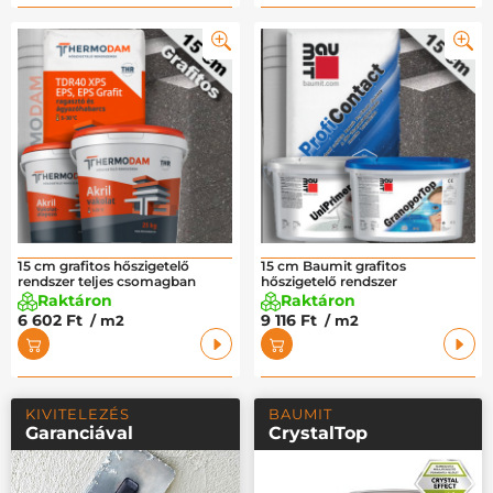
15 cm grafitos hőszigetelő
15 cm Baumit grafitos
rendszer teljes csomagban
hőszigetelő rendszer
Raktáron
Raktáron
6 602 Ft
9 116 Ft
/ m2
/ m2
KIVITELEZÉS
BAUMIT
Garanciával
CrystalTop