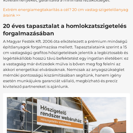
Extrém energiamegtakarítás a cél? 20 cm vastag szigetelőanyag
áraink >>
20 éves tapasztalat a homlokzatszigetelés
forgalmazásában
A Magyar Festék Kft. 2006 óta elkötelezett a prémium minőségű
építőanyagok forgalmazása mellett. Tapasztalataink szerint a 15
cm vastagságú grafitos hőszigetelések jelentik a legbiztosabb és
legértékállóbb hosszú távú befektetést egy ingatlan életében: ez
a vastagság már évtizedek múlva is bőven meg fog felelni az
akkori energetikai elvárásoknak. Nemcsak az anyagszükséglet
mérnöki pontosságú kiszámításában segítünk, hanem igény
esetén munkájukra garanciát vállaló, megbízható és precíz
kivitelező partnereket is ajánlunk.