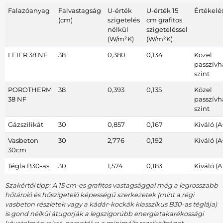
Falazóanyag
Falvastagság
U-érték
U-érték 15
Értékelé
(cm)
szigetelés
cm grafitos
nélkül
szigeteléssel
(W/m²K)
(W/m²K)
LEIER 38 NF
38
0,380
0,134
Közel
passzívh
szint
POROTHERM
38
0,393
0,135
Közel
38 NF
passzívh
szint
Gázszilikát
30
0,857
0,167
Kiváló (A
Vasbeton
30
2,776
0,192
Kiváló (A
30cm
Tégla B30-as
30
1,574
0,183
Kiváló (A
Szakértői tipp: A 15 cm-es grafitos vastagsággal még a legrosszabb
hőtároló és hőszigetelő képességű szerkezetek (mint a régi
vasbeton részletek vagy a kádár-kockák klasszikus B30-as téglája)
is gond nélkül átugorják a legszigorúbb energiatakarékossági
követelményeket, garantálva a minimális rezsiköltséget.