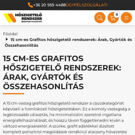
+36 20 959 4488
ÜGYFÉLSZOLGÁLAT!
0
Magyar Festék Kft.
Főoldal
15 cm-es Grafitos hőszigetelő rendszerek: Árak, Gyártók és
Összehasonlítás
15 CM-ES GRAFITOS
HŐSZIGETELŐ RENDSZEREK:
ÁRAK, GYÁRTÓK ÉS
ÖSSZEHASONLÍTÁS
A 15 cm vastag grafitos hőszigetelő rendszer a csúcskategóriát
képviseli a homlokzati hőszigetelésben. Ez a komoly vastagság a
legbiztosabb választás, ha minimalizálni szeretné ingatlana
energiafelhasználását, és hosszú távon függetlenedni kíván a
változó energiaáraktól. A szürke, grafit adalékkal dúsított
komplett polisztirol megoldások rendkívül alacsony hővezetési