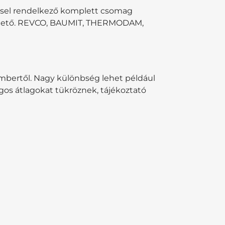
éssel rendelkező komplett csomag
esíthető. REVCO, BAUMIT, THERMODAM,
kembertől. Nagy különbség lehet például
ágos átlagokat tükröznek, tájékoztató