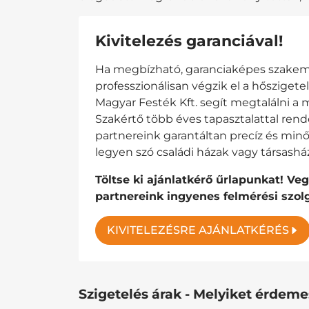
Kivitelezés garanciával!
Ha megbízható, garanciaképes szakemb
professzionálisan végzik el a hőszigete
Magyar Festék Kft. segít megtalálni a m
Szakértő több éves tapasztalattal rend
partnereink garantáltan precíz és mi
legyen szó családi házak vagy társashá
Töltse ki ajánlatkérő űrlapunkat! Ve
partnereink ingyenes felmérési szolg
KIVITELEZÉSRE AJÁNLATKÉRÉS
Szigetelés árak - Melyiket érdeme