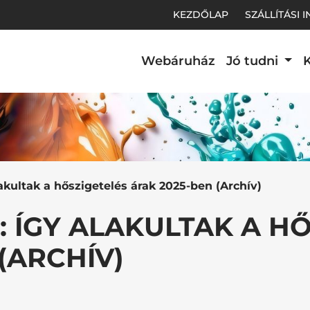
KEZDŐLAP
SZÁLLÍTÁSI 
Webáruház
Jó tudni
K
t.
lakultak a hőszigetelés árak 2025-ben (Archív)
: ÍGY ALAKULTAK A H
(ARCHÍV)