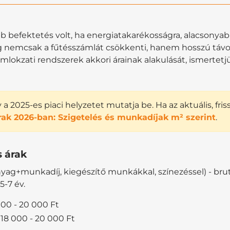
bb befektetés volt, ha energiatakarékosságra, alacsonya
ag nemcsak a fűtésszámlát csökkenti, hanem hosszú távon 
okzati rendszerek akkori árainak alakulását, ismertet
a 2025-es piaci helyzetet mutatja be. Ha az aktuális, fris
rak 2026-ban: Szigetelés és munkadíjak m² szerint
.
 árak
nyag+munkadíj, kiegészítő munkákkal, színezéssel) - brutt
5-7 év.
000 - 20 000 Ft
18 000 - 20 000 Ft