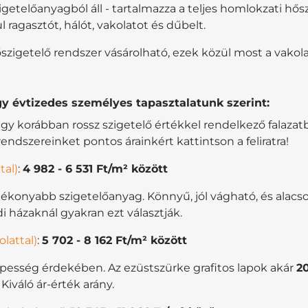
etelőanyagból áll - tartalmazza a teljes homlokzati hősz
 ragasztót, hálót, vakolatot és dűbelt.
etelő rendszer vásárolható, ezek közül most a vakolatta
y évtizedes személyes tapasztalatunk szerint:
gy korábban rossz szigetelő értékkel rendelkező falazatb
ndszereinket pontos árainkért kattintson a feliratra!
tal)
:
4 982
-
6 531
Ft/m² között
tékonyabb szigetelőanyag. Könnyű, jól vágható, és alacs
i házaknál gyakran ezt választják.
lattal)
:
5 702
-
8 162
Ft/m² között
pesség érdekében. Az ezüstszürke grafitos lapok akár
2
iváló ár-érték arány.