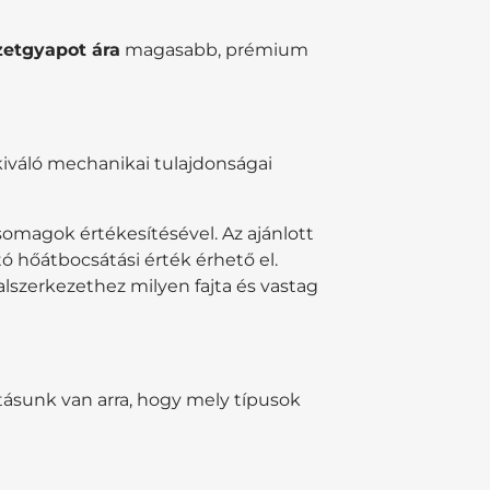
zetgyapot ára
magasabb, prémium
iváló mechanikai tulajdonságai
omagok értékesítésével. Az ajánlott
 hőátbocsátási érték érhető el.
lszerkezethez milyen fajta és vastag
átásunk van arra, hogy mely típusok