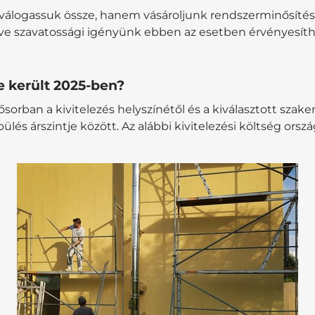
nt válogassuk össze, hanem vásároljunk rendszerminősít
illetve szavatossági igényünk ebben az esetben érvény
e került 2025-ben?
sősorban a kivitelezés helyszínétől és a kiválasztott sza
és árszintje között. Az alábbi kivitelezési költség orsz