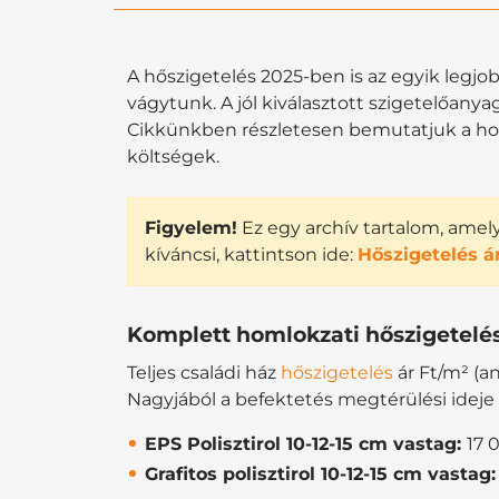
A hőszigetelés 2025-ben is az egyik legjo
vágytunk. A jól kiválasztott szigetelőany
Cikkünkben részletesen bemutatjuk a homl
költségek.
Figyelem!
Ez egy archív tartalom, amely 
kíváncsi, kattintson ide:
Hőszigetelés á
Komplett homlokzati hőszigetelés
Teljes családi ház
hőszigetelés
ár Ft/m² (a
Nagyjából a befektetés megtérülési ideje 
EPS Polisztirol 10-12-15 cm vastag:
17 
Grafitos polisztirol 10-12-15 cm vastag: