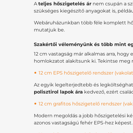
A
teljes hőszigetelés ár
nem csupán a szig
szükséges kiegészítő anyagokat is, például
Webáruházunkban több féle komplett hőszig
mutatjuk be.
Szakértői véleményünk és több mint eg
12 cm vastagság már alkalmas arra, hogy e
homlokzatot alakítsunk ki. Tekintse meg re
12 cm EPS hőszigetelő rendszer (vakolat
Az egyik legelterjedtebb és legköltségha
polisztirol lapok ára
kedvező, ezért család
12 cm grafitos hőszigetelő rendszer (vako
Modern megoldás a jobb hőszigetelési ké
azonos vastagságú fehér EPS-hez képest. K