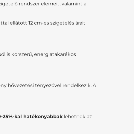
igetelő rendszer elemeit, valamint a
l ellátott 12 cm-es szigetelés árait
ól is korszerű, energiatakarékos
ony hővezetési tényezővel rendelkezik. A
0-25%-kal hatékonyabbak
lehetnek az