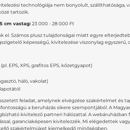
ivitelezési technológiája nem bonyolult, szállíthatósága, 
özé tartozik.
5 cm vastag:
23 000 - 28 000 Ft
l. Számos plusz tulajdonságai miatt egyre elterjedteb
gszigetelő képességű, kivitelezése viszonylag egyszerű,
(pl. EPS, XPS, grafitos EPS, kőzetgyapot)
gasztó, háló, vakolat)
llapotától
sszetett feladat, amelynek elvégzése szakértelmet és ta
fontosságú a beruházás sikere szempontjából. A Magyar Fe
zható kivitelező partneri hálózattal. A webáruházban f
lással, garanciaképesen kivitelezzék. Mi elégedettek v
 kellő szakértelmüket kiemelkedő minőségben.