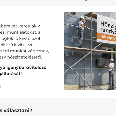
ereket keres, akik
lési munkálatokat, a
egfelelő kivitelezőt.
elkező kivitelező
nőségi munkát végeznek,
zak hőszigeteléséről.
gye igénybe kivitelező
áltatását!
s választani?