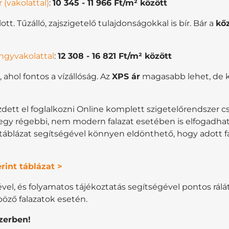
(vakolattal)
:
10 345
-
11 966
Ft/m² között
tt. Tűzálló, zajszigetelő tulajdonságokkal is bír. Bár a
kő
ngyvakolattal
:
12 308
-
16 821
Ft/m² között
, ahol fontos a vízállóság. Az
XPS ár
magasabb lehet, de k
tt el foglalkozni Online komplett szigetelőrendszer cs
egy régebbi, nem modern falazat esetében is elfogadható
áblázat segítségével könnyen eldönthető, hogy adott fa
rint táblázat >
vel, és folyamatos tájékoztatás segítségével pontos rál
ző falazatok esetén.
zerben!