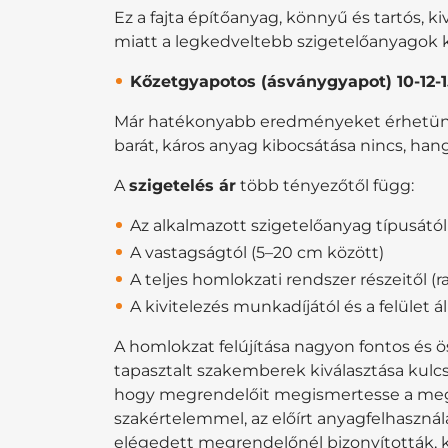
Ez a fajta építőanyag, könnyű és tartós, k
miatt a legkedveltebb szigetelőanyagok k
Kőzetgyapotos (ásványgyapot) 10-12-1
Már hatékonyabb eredményeket érhetünk e
barát, káros anyag kibocsátása nincs, han
A
szigetelés ár
több tényezőtől függ:
Az alkalmazott szigetelőanyag típusától 
A vastagságtól (5–20 cm között)
A teljes homlokzati rendszer részeitől (ra
A kivitelezés munkadíjától és a felület á
A homlokzat felújítása nagyon fontos és ö
tapasztalt szakemberek kiválasztása kulcs
hogy megrendelőit megismertesse a megbí
szakértelemmel, az előírt anyagfelhaszná
elégedett megrendelőnél bizonyították,