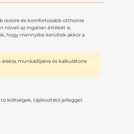
bb rezsire és komfortosabb otthonra
növeli az ingatlan értékét is.
jük, hogy mennyibe kerültek akkor a
s árakra, munkadíjakra és kalkulátorra
ó költségek, tájékoztató jelleggel.