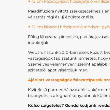
12 cm kőzetgyapot hőszigetelő rendszer 
Páradiffúzióra nyitott szerkezetekhez ajánlo
választás régi és új épületeknél is.
12 cm lábazati hőszigetelő rendszer gyö
Főleg lábazatra, pincefalra, padlóra javasolt
indokolják.
Webáruházunk 2010-ben elsők között kezde
vastagságok táblázatunk ismerteti, hogy 
Személyes véleményem szerint az alábbi t
szigetelő lapot vásároljuk meg.
Ajánlott vastagságok falazattípusok sze
Kivitelező partner hálózatunk szakértelmé
bizonyulnak a leghatékonyabbnak különbö
Külső szigetelés? Gondolkodjunk rends