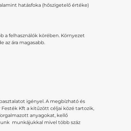
valamint hatásfoka (hőszigetelő értéke)
b a felhasználók körében. Környezet
 de az ára magasabb.
pasztalatot igényel. A megbízható és
sték Kft a kitűzött céljai közé tartozik,
orgalmazott anyagokat, kellő
agyunk munkájukkal mivel több száz